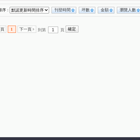
刊登時間
坪數
金額
瀏覽人數
排序：
一頁
1
下一頁
到第
頁