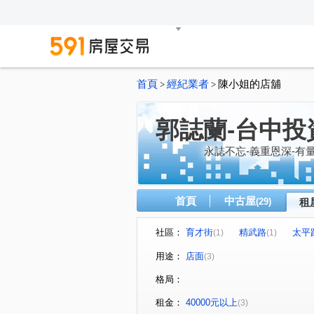
首頁
經紀業者
陳小姐的店舖
>
>
郭誌蘭-台中投
永誌不忘-義重恩深-有
首頁
中古屋
(29)
租
社區：
育才街
精武路
太平
(1)
(1)
用途：
店面
(3)
格局：
租金：
40000元以上
(3)