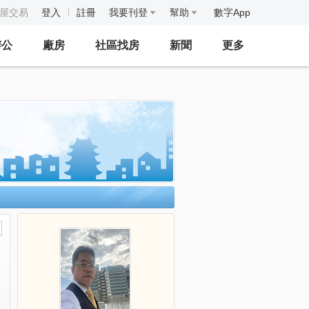
房屋交易
登入
註冊
我要刊登
幫助
數字App
辦公
廠房
社區找房
新聞
更多