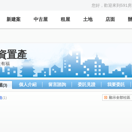
您好，歡迎來到591
新建案
中古屋
租屋
土地
店面
資置產
量有福
個人介紹
留言諮詢
委託見證
我要委託
屋
(3)
路
顯示全部社區
(1)