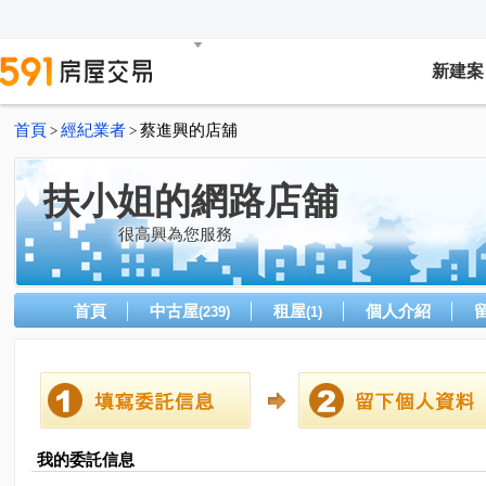
新建案
首頁
經紀業者
蔡進興的店舖
>
>
扶小姐的網路店舖
很高興為您服務
首頁
中古屋
租屋
個人介紹
(239)
(1)
我的委託信息