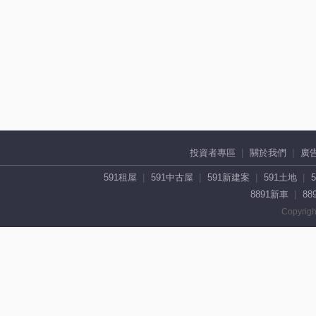
投資者專區
關於我們
廣
591租屋
591中古屋
591新建案
591土地
8891新車
88
Copyrigh