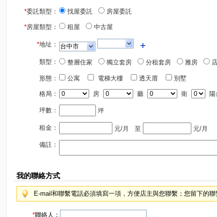
*
委託類型：
找屋委託
房屋委託
*
房屋類型：
租屋
中古屋
*
地址：
類型：
整層住家
獨立套房
分租套房
雅房
店
形態：
公寓
電梯大樓
透天厝
別墅
格局：
房
廳
衛
陽
坪數：
坪
租金：
元/月
至
元/月
備註：
我的聯絡方式
E-mail和聯繫電話必須填寫一項，方便店主與您聯繫；您留下的
*
聯絡人：