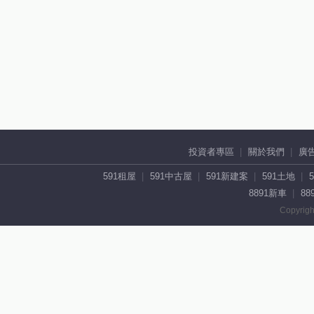
投資者專區
關於我們
廣
591租屋
591中古屋
591新建案
591土地
8891新車
88
Copyrigh