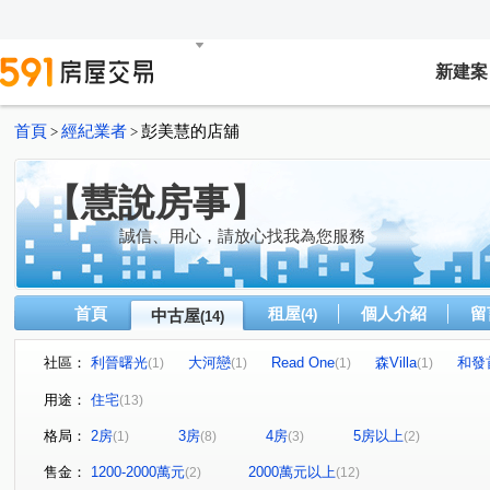
新建案
首頁
經紀業者
彭美慧的店舖
>
>
【慧說房事】
誠信、用心，請放心找我為您服務
首頁
租屋
個人介紹
留
中古屋
(4)
(14)
社區：
利晉曙光
大河戀
Read One
森Villa
和發
(1)
(1)
(1)
(1)
新業京御苑
品禾 B-612
竹科莊園
建祥璞石
(1)
(1)
(3)
(1)
用途：
住宅
(13)
北大路
興隆路一段
東興路一段
中華路六段
(1)
(1)
(1)
(4)
格局：
2房
3房
4房
5房以上
(1)
(8)
(3)
(2)
金獅八街
光明六路
金雅西街
牛埔南路
(1)
(1)
(1)
(1)
售金：
1200-2000萬元
2000萬元以上
(2)
(12)