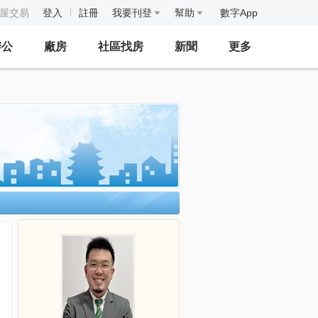
房屋交易
登入
註冊
我要刊登
幫助
數字App
辦公
廠房
社區找房
新聞
更多