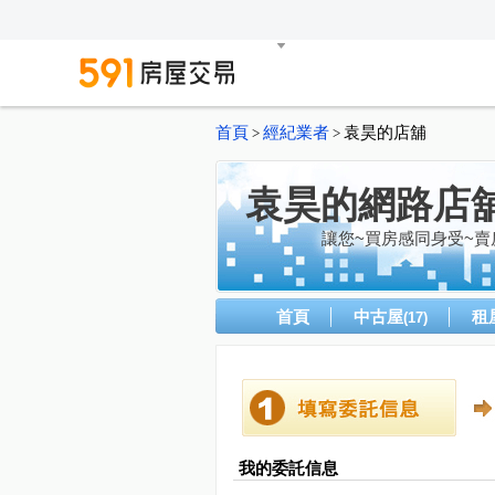
首頁
經紀業者
袁昊的店舖
>
>
袁昊的網路店
讓您~買房感同身受~賣
首頁
中古屋
租
(17)
我的委託信息