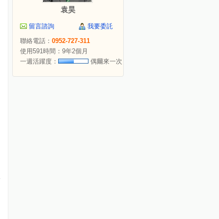
袁昊
留言諮詢
我要委託
聯絡電話：
0952-727-311
使用591時間：9年2個月
一週活躍度：
偶爾來一次