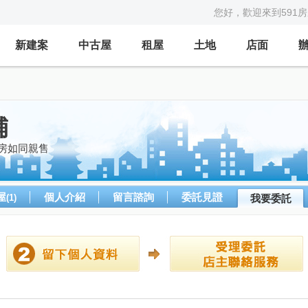
您好，歡迎來到591
新建案
中古屋
租屋
土地
店面
舖
房如同親售
屋
個人介紹
留言諮詢
委託見證
(1)
我要委託