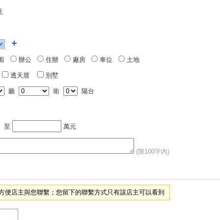
託
面
辦公
住辦
廠房
車位
土地
透天厝
別墅
廳
衛
陽台
至
萬元
(限100字內)
項，方便店主與您聯繫；您留下的聯繫方式只有該店主可以看到