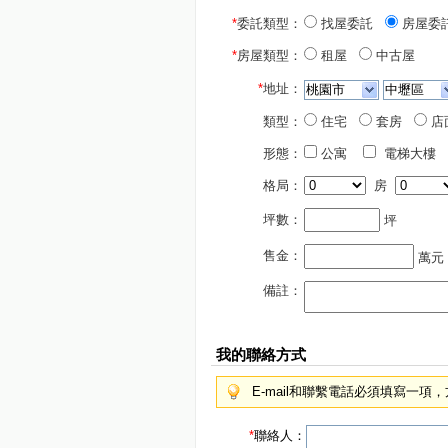
*
委託類型：
找屋委託
房屋委
*
房屋類型：
租屋
中古屋
*
地址：
類型：
住宅
套房
店
形態：
公寓
電梯大樓
格局：
房
坪數：
坪
售金：
萬元
備註：
我的聯絡方式
E-mail和聯繫電話必須填寫一
*
聯絡人：