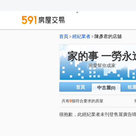
首頁
經紀業者
陳彥君的店舖
>
>
家的事 一勞永
用愛幫你成家
首頁
租
中古屋
(0)
共有
0
個符合要求的房屋
很抱歉，此經紀業者未刊登售屋廣告