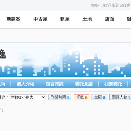
您好，歡迎來到591
新建案
中古屋
租屋
土地
店面
逸
屋
個人介紹
留言諮詢
委託見證
我要委託
(0)
刊登時間
坪數
金額
瀏覽人數
排序：
唷！