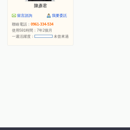
陳彥君
留言諮詢
我要委託
聯絡電話：
0961-334-534
使用591時間：7年2個月
一週活躍度：
未曾來過