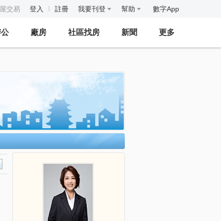
房屋交易
登入
註冊
我要刊登
幫助
數字App
辦公
廠房
社區找房
新聞
更多