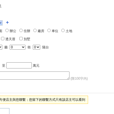
託
面
辦公
住辦
廠房
車位
土地
透天厝
別墅
廳
衛
陽台
至
萬元
(限100字內)
項，方便店主與您聯繫；您留下的聯繫方式只有該店主可以看到