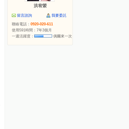
洪宥縈
留言諮詢
我要委託
聯絡電話：
0920-020-611
使用591時間：7年3個月
一週活躍度：
偶爾來一次