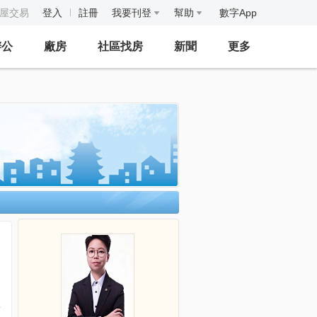
房屋交易
登入
註冊
我要刊登
幫助
數字App
辦公
廠房
社區找房
新聞
更多