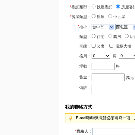
*
委託類型：
找屋委託
房屋委
*
房屋類型：
租屋
中古屋
*
地址：
類型：
住宅
套房
店
形態：
公寓
電梯大樓
格局：
房
坪數：
坪
售金：
萬元
備註：
我的聯絡方式
E-mail和聯繫電話必須填寫一
*
聯絡人：