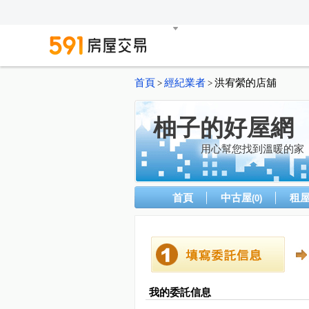
首頁
經紀業者
洪宥縈的店舖
>
>
柚子的好屋網
用心幫您找到溫暖的家
首頁
中古屋
租
(0)
我的委託信息