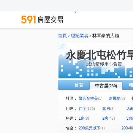
首頁
經紀業者
林軍豪的店舖
>
>
永慶北屯松竹
誠信積極用心負責
首頁
中古屋
(230)
社區：
聚合發權美
新麗馳
(1)
(2)
泓瑞綠雅圖
潭子京城
(4)
(1)
用途：
住宅
套房
店
(176)
(3)
精誠藏謐
豐邑太原YES
(1)
(1)
格局：
1房
2房
3房
(8)
(42)
川普皇家
文心愛悦
(1)
(2)
金殿888
泓瑞崇德薈
(1)
(1)
售金：
200萬元以下
200-
(1)