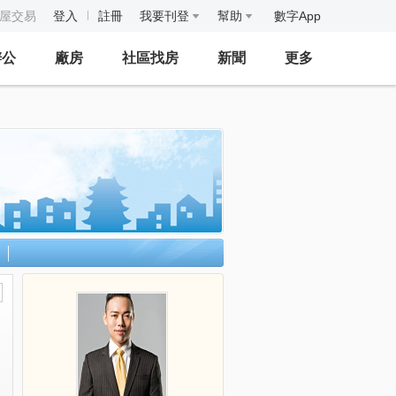
房屋交易
登入
註冊
我要刊登
幫助
數字App
辦公
廠房
社區找房
新聞
更多