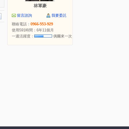
林軍豪
留言諮詢
我要委託
聯絡電話：
0966-553-929
使用591時間：6年11個月
一週活躍度：
偶爾來一次