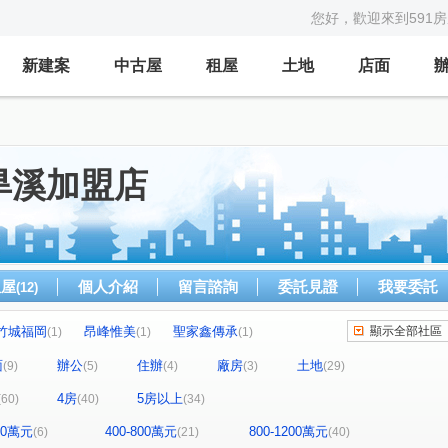
您好，歡迎來到591
新建案
中古屋
租屋
土地
店面
旱溪加盟店
租屋
個人介紹
留言諮詢
委託見證
我要委託
(12)
竹城福岡
昂峰惟美
聖家鑫傳承
顯示全部社區
(1)
(1)
(1)
心中的日月
大地城國
逢甲金鑽
(1)
(1)
(1)
面
辦公
住辦
廠房
土地
(9)
(5)
(4)
(3)
(29)
華宮庭園
惠宇富山居
紳寶樓
(1)
(1)
(1)
4房
5房以上
(60)
(40)
(34)
鉑金愛悦
薇納市花園別墅特區
恆山和合
(2)
(1)
(1)
總太美樂地
國產進化大樓
白天下
(1)
(1)
(1)
400萬元
400-800萬元
800-1200萬元
(6)
(21)
(40)