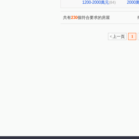
寶輝園道尊邸
達麗居山G
(1)
1200-2000萬元
200
(84)
寶輝世紀花園
磐興寬心
(1)
(1)
聯悦臻
格林
情定水蓮
(1)
(1)
共有
230
個符合要求的房屋
米蘭雙星
庭林群青
(1)
(1)
宏全世界廣場
中港世貿天
(1)
上一頁
1
國揚時代
城鈺深晴
(1)
(1)
鴻邑璞麗
五權路22巷華廈
(1)
中正實業大樓
富宇讀樂樂
(1)
畢卡索梅川陽明
泓瑞綠雅
(1)
豐賦
虎嘯中村國宅
(1)
(1)
畢卡索藝術花園七期白宮
(1)
大城凱悅
英郡歐洲園林
(1)
(1)
親家中央公園
浩瀚創立方4
(1)
植幸福
早安清境
科
(1)
(1)
皇凱富寓
文心威秀
(1)
(1)
四季天韻
熊貓天下
(1)
(1)
漢宇琢森
頂好文心春之頌
(1)
悅合樂成
安心誠家3期
(3)
(2)
敦和段
鑫港尾段
口
(1)
(1)