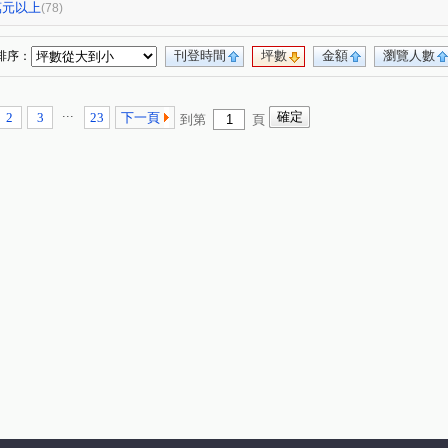
3
高峰領袖八期
允將青曦
悅來
(1)
(1)
(2)
(1)
0萬元以上
(78)
聯悦馨
波音市銀翼
聖及第
(2)
(1)
(1)
NO.13
富宇豐景
台中公園別墅
(1)
(1)
(1)
刊登時間
坪數
金額
瀏覽人數
排序：
東山龍庭
現代羅馬
浩瀚森之道
(1)
(1)
(2)
下大樓
佳福皇璽
佳福大於
盛築玥
(2)
(1)
(2)
(1)
...
2
3
23
下一頁
到第
頁
青海創世紀
典藏中科
富貴吉祥吉棟
(1)
(1)
(1)
張三的家
中正實業大樓
(1)
(1)
(1)
龍閣
赫里翁臻愛
芳鄰名邸
(1)
(1)
(1)
(2)
圖
麗園道
潤隆鉑悅
潤隆鉑悦
(1)
(1)
(1)
(1)
情定水蓮三期
勝美新東區
聚佳大值
(1)
(1)
(1)
經貿磐石
總太拾光
冠勇美臻館
(1)
(1)
(1)
太子臻品
世紀雲品
天之驕子
(1)
(1)
(1)
x4
好萊塢大廈
百昱可悅
公園大街
(1)
(1)
(1)
(1)
博觀邸
達麗創世紀
昂峰詠青
(1)
(1)
(1)
惠宇開朗
狀元及第
情定水蓮九期
(1)
(1)
(1)
牛津教育世界
左右逢源
良聚知樂
(1)
(1)
(1)
漢唐盛世
安居樂業
允將澄境
(1)
(1)
(1)
(1)
櫻花大櫻國2
紅竹段
仁平段
(1)
(2)
(1)
宵里段
南簡段
永春東六路
軍榮一街
(1)
(1)
(1)
(4)