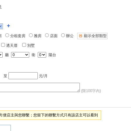
託
房
分租套房
雅房
店面
辦公
顯示全部類型
透天厝
別墅
廳
衛
陽台
至
元/月
(限100字內)
項，方便店主與您聯繫；您留下的聯繫方式只有該店主可以看到