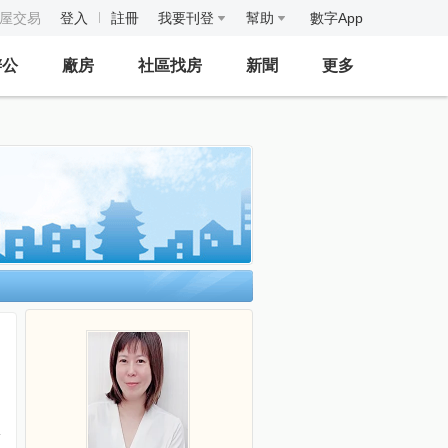
房屋交易
登入
註冊
我要刊登
幫助
數字App
辦公
廠房
社區找房
新聞
更多