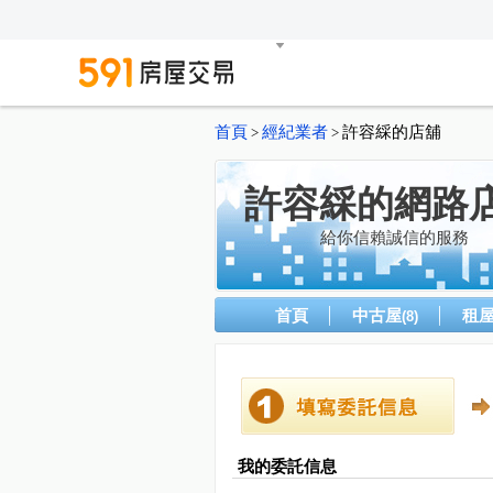
首頁
經紀業者
許容綵的店舖
>
>
許容綵的網路
給你信賴誠信的服務
首頁
中古屋
租
(8)
我的委託信息