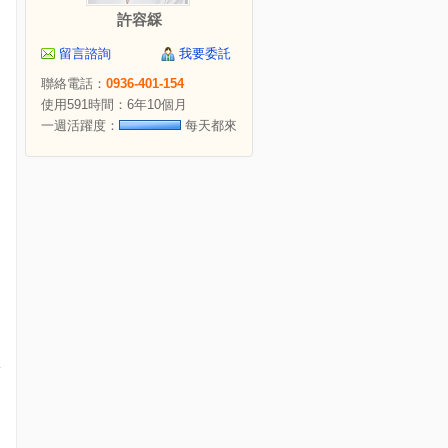
許容綵
留言諮詢
我要委託
聯絡電話：
0936-401-154
使用591時間：6年10個月
一週活躍度：
每天都來