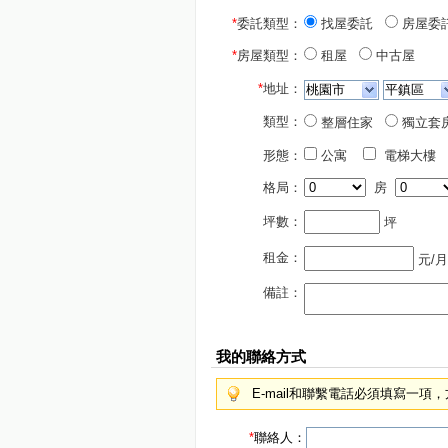
*
委託類型：
找屋委託
房屋委
*
房屋類型：
租屋
中古屋
*
地址：
類型：
整層住家
獨立套
形態：
公寓
電梯大樓
格局：
房
坪數：
坪
租金：
元/月
備註：
我的聯絡方式
E-mail和聯繫電話必須填寫一
*
聯絡人：