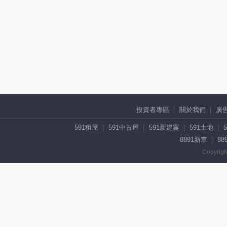
投資者專區
關於我們
廣
591租屋
591中古屋
591新建案
591土地
8891新車
88
Copyrigh