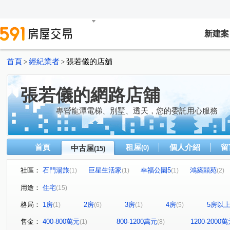
新建案
首頁
經紀業者
張若儀的店舖
>
>
張若儀的網路店舖
專營龍潭電梯、別墅、透天，您的委託用心服務
首頁
租屋
個人介紹
留
中古屋
(0)
(15)
社區：
石門湯旅
巨星生活家
幸福公園5
鴻築囍苑
(1)
(1)
(1)
(2)
綠寶石花園別墅
勤樸雲天
冠鼎山曦楓泉
兆發富
(1)
(1)
(1)
用途：
住宅
(15)
民生路
五福街
高城八街
中豐路
大同路
(1)
(1)
(1)
(2)
(
格局：
1房
2房
3房
4房
5房以
(1)
(6)
(1)
(5)
龍山街
文化路
三角林街
瑞坪路
民族路
(1)
(1)
(1)
(1)
(
售金：
400-800萬元
800-1200萬元
1200-2000
(1)
(8)