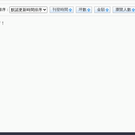
刊登時間
坪數
金額
瀏覽人數
排序：
唷！