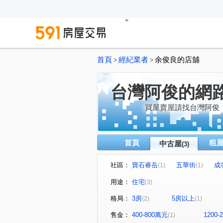
首頁
經紀業者
余俊良的店舖
>
>
台灣阿俊的網
買屋賣屋請找台灣阿俊
首頁
租
中古屋
(3)
社區：
寶石睿岳
五華街
成
(1)
(1)
用途：
住宅
(3)
格局：
3房
5房以上
(2)
(1)
售金：
400-800萬元
1200
(1)