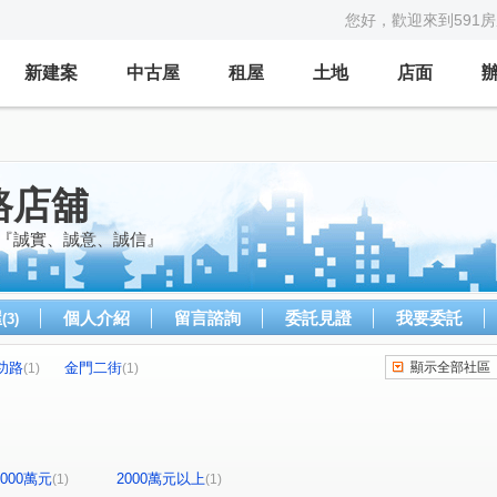
您好，歡迎來到591
新建案
中古屋
租屋
土地
店面
路店舖
 『誠實、誠意、誠信』
屋
個人介紹
留言諮詢
委託見證
我要委託
(3)
功路
金門二街
顯示全部社區
(1)
(1)
-2000萬元
2000萬元以上
(1)
(1)