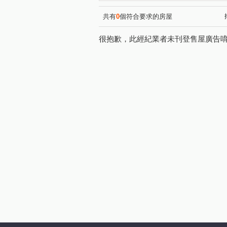
共有
0
個符合要求的房屋
很抱歉，此經紀業者未刊登售屋廣告