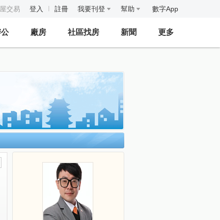
房屋交易
登入
註冊
我要刊登
幫助
數字App
辦公
廠房
社區找房
新聞
更多