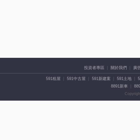
投資者專區
關於我們
廣
591租屋
591中古屋
591新建案
591土地
8891新車
88
Copyrigh