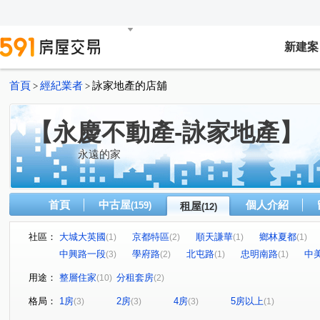
新建案
首頁
經紀業者
詠家地產的店舖
>
>
【永慶不動產-詠家地產】
永遠的家
首頁
中古屋
個人介紹
(159)
租屋
(12)
社區：
大城大英國
京都特區
順天謙華
鄉林夏都
(1)
(2)
(1)
(1)
中興路一段
學府路
北屯路
忠明南路
中
(3)
(2)
(1)
(1)
用途：
整層住家
分租套房
(10)
(2)
格局：
1房
2房
4房
5房以上
(3)
(3)
(3)
(1)