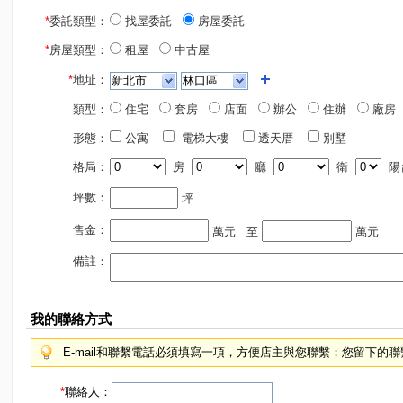
*
委託類型：
找屋委託
房屋委託
*
房屋類型：
租屋
中古屋
*
地址：
類型：
住宅
套房
店面
辦公
住辦
廠房
形態：
公寓
電梯大樓
透天厝
別墅
格局：
房
廳
衛
陽
坪數：
坪
售金：
萬元
至
萬元
備註：
我的聯絡方式
E-mail和聯繫電話必須填寫一項，方便店主與您聯繫；您留下的
*
聯絡人：