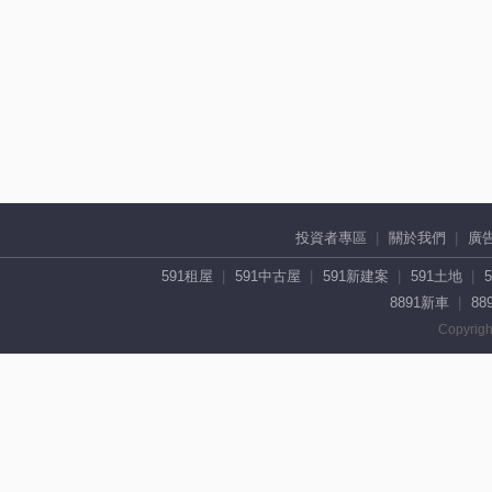
投資者專區
關於我們
廣
591租屋
591中古屋
591新建案
591土地
8891新車
88
Copyrigh