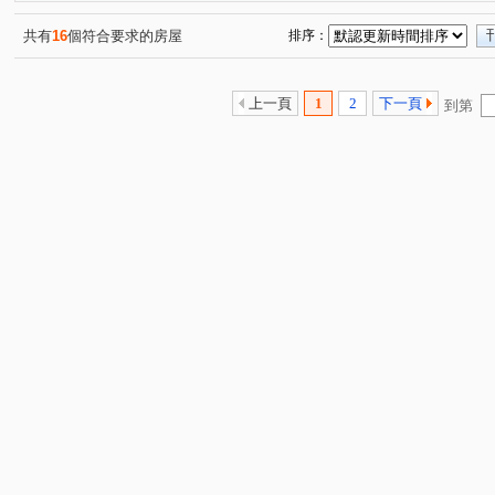
八德路三段
民生東路一段
葫蘆街
景新街
(1)
(1)
(1)
(1)
重慶北路二段
天祥路
環河南路三段
新生北路
(1)
(1)
(1)
(
共有
16
個符合要求的房屋
排序：
上一頁
1
2
下一頁
到第