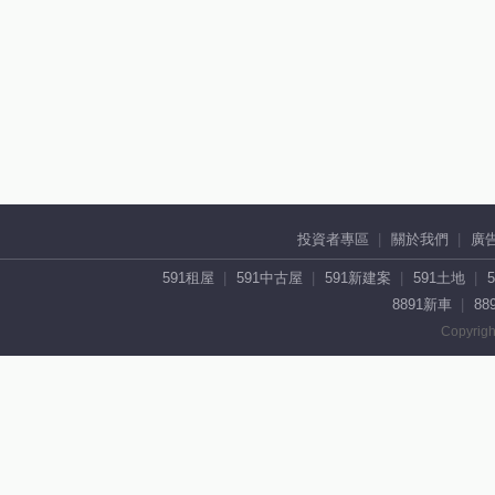
投資者專區
關於我們
廣
591租屋
591中古屋
591新建案
591土地
8891新車
88
Copyrigh