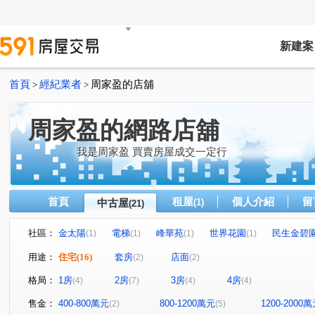
新建案
首頁
經紀業者
周家盈的店舖
>
>
周家盈的網路店舖
我是周家盈 買賣房屋成交一定行
首頁
租屋
個人介紹
留
中古屋
(1)
(21)
社區：
金太陽
電梯
峰華苑
世界花園
民生金碧
(1)
(1)
(1)
(1)
仁普大公園華廈
林森觀光大廈
京站
都市遊俠
(1)
(1)
(2)
用途：
住宅
(16)
套房
店面
(2)
(2)
巴黎唐城大廈
地球村
愛在歐洲
瑋石天好韻
(1)
(1)
(1)
(1)
格局：
1房
2房
3房
4房
(4)
(7)
(4)
(4)
潤泰京采
中央路三段
南京東路五段
林森北路
(1)
(1)
(1)
(
莊園街
合江街
和平東路二段
新生北路二段
(1)
(1)
(1)
(1)
售金：
400-800萬元
800-1200萬元
1200-2000
(2)
(5)