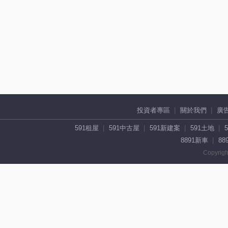
投資者專區
關於我們
廣
591租屋
591中古屋
591新建案
591土地
8891新車
88
Copyrigh