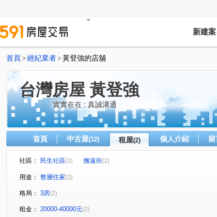
新建案
首頁
經紀業者
黃登強的店舖
>
>
台灣房屋 黃登強
實實在在 ; 真誠溝通
首頁
中古屋
個人介紹
留
(12)
租屋
(2)
社區：
民生社區
撫遠街
(2)
(2)
用途：
整層住家
(2)
格局：
3房
(2)
租金：
20000-40000元
(2)