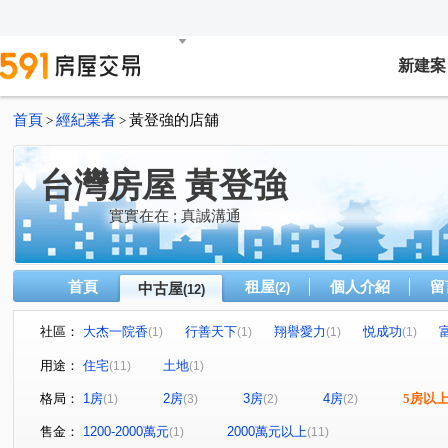
新建案
首頁
經紀業者
黃登強的店舖
>
>
台灣房屋 黃登強
實實在在 ; 真誠溝通
首頁
租屋
個人介紹
留
中古屋
(2)
(12)
社區：
大杰一院香
行善天下
翔譽愛力
悦成功
(1)
(1)
(1)
(1)
湖綠歐清泉
華固文匯
夢想家
台北市康寧天籟
(1)
(1)
(1)
(
用途：
住宅
土地
(11)
(1)
當代京品
深按
民權東路六段
行善路
新
(1)
(1)
(3)
(1)
格局：
1房
2房
3房
4房
5房以
(1)
(3)
(2)
(2)
康樂街
研究院路二段
康寧路三段
南京東路六
(1)
(1)
(1)
售金：
1200-2000萬元
2000萬元以上
(1)
(11)