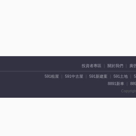
投資者專區
關於我們
廣
591租屋
591中古屋
591新建案
591土地
8891新車
88
Copyrigh