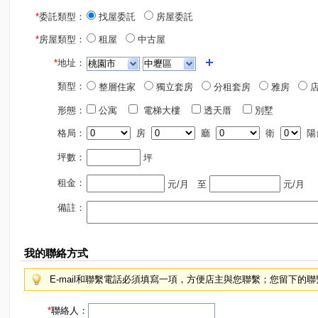
*
委託類型：
找屋委託
房屋委託
*
房屋類型：
租屋
中古屋
*
地址：
類型：
整層住家
獨立套房
分租套房
雅房
店
形態：
公寓
電梯大樓
透天厝
別墅
格局：
房
廳
衛
陽
坪數：
坪
租金：
元/月
至
元/月
備註：
我的聯絡方式
E-mail和聯繫電話必須填寫一項，方便店主與您聯繫；您留下的
*
聯絡人：