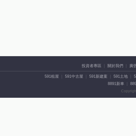
投資者專區
關於我們
廣
591租屋
591中古屋
591新建案
591土地
8891新車
88
Copyrigh