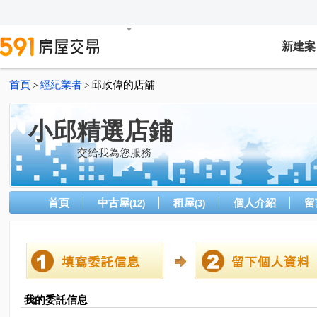
新建案
首頁
經紀業者
邱政偉的店舖
>
>
小邱精選店鋪
交給我為您服務
首頁
中古屋
租屋
個人介紹
留
(12)
(3)
我的委託信息