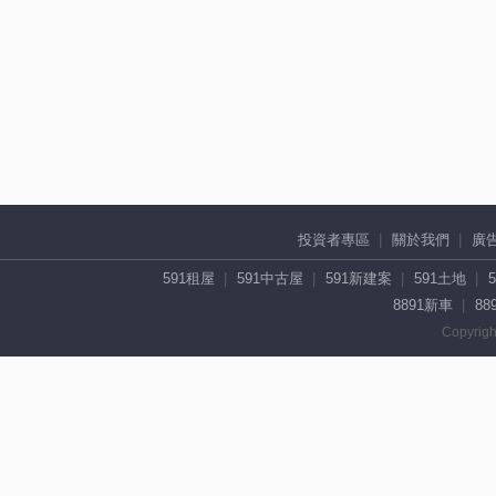
投資者專區
關於我們
廣
591租屋
591中古屋
591新建案
591土地
8891新車
88
Copyrigh