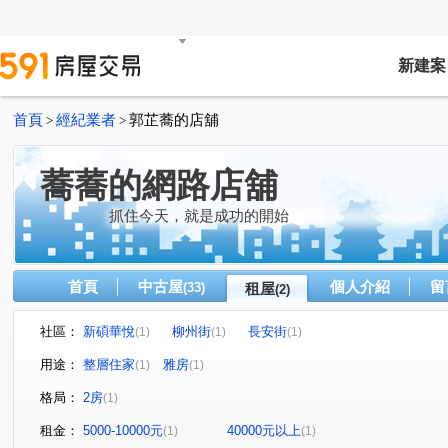
新建案
首頁
經紀業者
郭芷蕎的店舖
>
>
蕎蕎的網路店舖
抓住今天，就是成功的開始
首頁
中古屋
個人介紹
留
(33)
租屋
(2)
社區：
新碩華悅
柳州街
長安街
(1)
(1)
(1)
用途：
整層住家
雅房
(1)
(1)
格局：
2房
(1)
租金：
5000-10000元
40000元以上
(1)
(1)