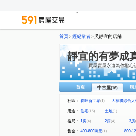
首頁
經紀業者
吳靜宜的店舖
>
>
靜宜的有夢成真
買屋賣屋永遠為你貼心
首頁
租
中古屋
(16)
社區：
春暉新世界
大福將綜合大
(1)
林森觀光大廈
金蘭大廈
(1)
(1)
用途：
住宅
土地
(15)
(1)
柯達華廈
第五街大廈
(1)
(1)
格局：
1房
2房
3房
(4)
(4)
長安東路一段
五常街
(2)
(2)
延平北路二段
向陽路
(1)
(1)
售金：
400-800萬元
800-
(1)