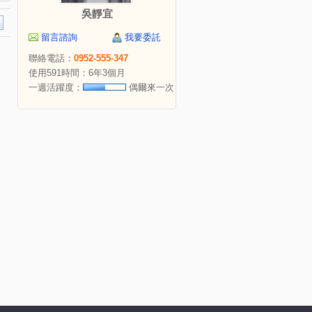
吳靜宜
留言諮詢
我要委託
聯絡電話：
0952-555-347
使用591時間：6年3個月
一週活躍度：
偶爾來一次