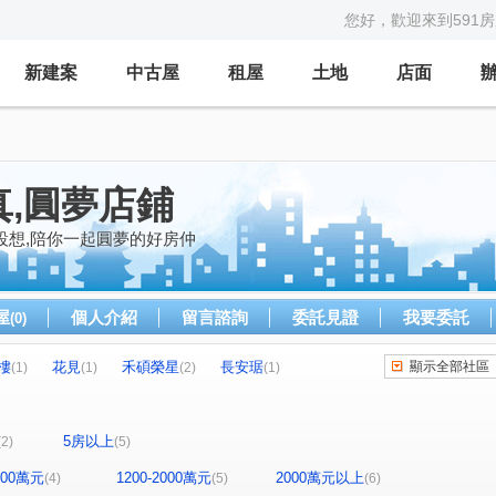
您好，歡迎來到591
新建案
中古屋
租屋
土地
店面
,圓夢店鋪
設想,陪你一起圓夢的好房仲
屋
個人介紹
留言諮詢
委託見證
我要委託
(0)
樓
花見
禾碩榮星
長安琚
顯示全部社區
(1)
(1)
(2)
(1)
臻園
新欣大廈
大稻埕華廈
(2)
(1)
(1)
新生北路二段
錦州街
寧夏路
(2)
(2)
(1)
5房以上
(2)
(5)
林森北路
中山北路二段
社正路
(2)
(1)
(2)
1200萬元
1200-2000萬元
2000萬元以上
(4)
(5)
(6)