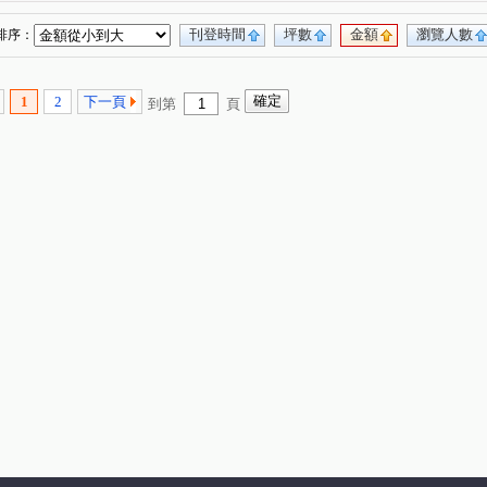
刊登時間
坪數
金額
瀏覽人數
排序：
1
2
下一頁
到第
頁