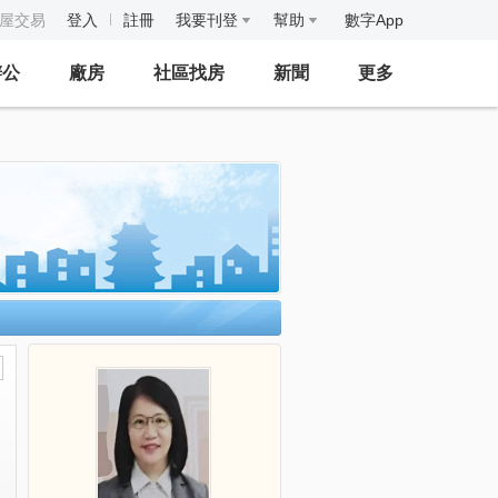
房屋交易
登入
註冊
我要刊登
幫助
數字App
辦公
廠房
社區找房
新聞
更多