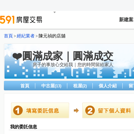
新建案
首頁
經紀業者
陳元禎的店舖
>
>
❤️圓滿成家｜圓滿成交
房子的事放心交給我｜您的時間留給家人
首頁
中古屋
租屋
個人介紹
留
(13)
(2)
我的委託信息