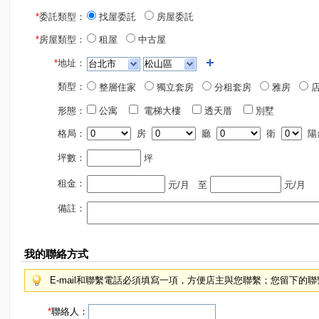
*
委託類型：
找屋委託
房屋委託
*
房屋類型：
租屋
中古屋
*
地址：
類型：
整層住家
獨立套房
分租套房
雅房
店
形態：
公寓
電梯大樓
透天厝
別墅
格局：
房
廳
衛
陽
坪數：
坪
租金：
元/月
至
元/月
備註：
我的聯絡方式
E-mail和聯繫電話必須填寫一項，方便店主與您聯繫；您留下的
*
聯絡人：