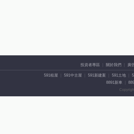
投資者專區
關於我們
廣
591租屋
591中古屋
591新建案
591土地
8891新車
88
Copyrigh