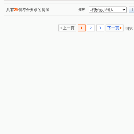
隘口三街
中華路
勝利十五街
經國路二段
(1)
(1)
(1)
(1)
福陽一街
建功一路
東光路
建中一路
食
(1)
(1)
(1)
(1)
共有
25
個符合要求的房屋
排序：
成功路
關新路
雙林路一段
明湖路
中崙
(1)
(2)
(2)
(1)
武陵路
關新東路
(1)
(1)
上一頁
1
2
3
下一頁
到第