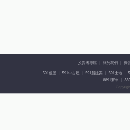
投資者專區
關於我們
廣
591租屋
591中古屋
591新建案
591土地
8891新車
88
Copyrigh