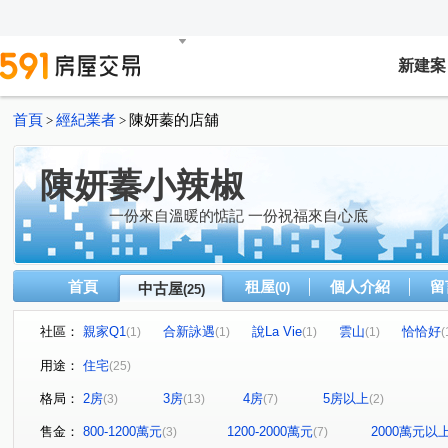
新建案
首頁
經紀業者
陳妍蓁的店舖
>
>
陳妍蓁小辣椒
一份來自溫暖的惦記 一份祝福來自心底
首頁
租屋
個人介紹
留
中古屋
(0)
(25)
社區：
親家Q1
合新詠遇
說La Vie
雲山
恰恰好
(1)
(1)
(1)
(1)
(
太睿國寶
瑞典綠洲
金旺宏松庭
公學新城甲區
(1)
(1)
(1)
(
用途：
住宅
(25)
公學新城甲區
新竹之昇
富來大郡
昌禾丹麥
(1)
(1)
(1)
(1)
格局：
2房
3房
4房
5房以上
(3)
(13)
(7)
(2)
宏道新竹帝寶8區2號(華廈區)
宏道新竹帝寶8區3號(華廈區
(1)
琢蒔
峰華苑
正群天下
豐邑1第
埔頂路
(1)
(1)
(1)
(1)
(1)
售金：
800-1200萬元
1200-2000萬元
2000萬元以
(3)
(7)