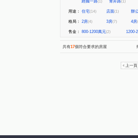
經國一路
青昇路
(1)
(1)
用途：
住宅
店面
辦
(14)
(1)
格局：
2房
3房
4房
(4)
(7)
售金：
800-1200萬元
1200
(2)
共有
17
個符合要求的房屋
上一頁