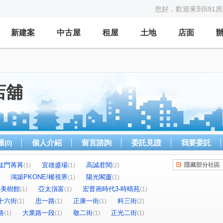
您好，歡迎來到591
新建案
中古屋
租屋
土地
店面
店舖
屋
個人介紹
留言諮詢
委託見證
我要委託
(0)
竑門苒苒
宜雄盛場
高誠君閱
隱藏部分社區
(1)
(1)
(2)
鴻築PKONE/權視界
陽光閣廈
(1)
(1)
-美樹館
亞太嵿富
宏普画時代3-時晴苑
(1)
(1)
(1)
十六街
忠一路
正康一街
科三街
(1)
(1)
(1)
(2)
路
大業路一段
敬二街
正光二街
(1)
(1)
(1)
(1)