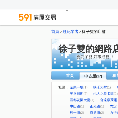
首頁
經紀業者
徐子雙的店舖
>
>
徐子雙的網路
委託子雙 好事成雙 ！
首頁
租
中古屋
(17)
社區：
京懋一號
映禾大墅
(1)
(1)
英堡日朗
桃大之星 D區
(2)
(1)
國都花園大廈
合遠康萊爾
(1)
中山路
正光路
內定
(1)
(1)
科一街
義勇街
力行
(2)
(2)