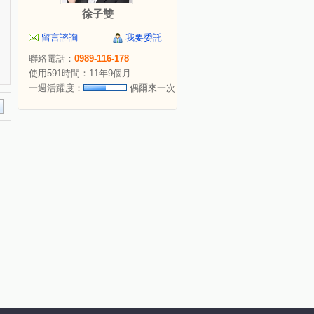
徐子雙
留言諮詢
我要委託
聯絡電話：
0989-116-178
使用591時間：11年9個月
一週活躍度：
偶爾來一次