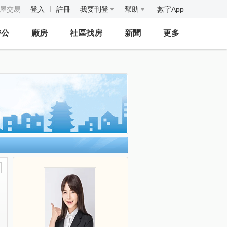
房屋交易
登入
註冊
我要刊登
幫助
數字App
辦公
廠房
社區找房
新聞
更多