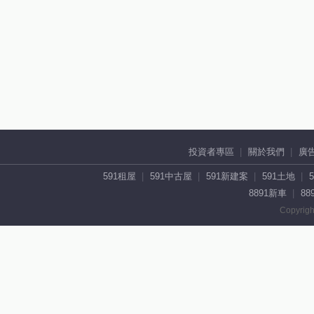
投資者專區
關於我們
廣
591租屋
591中古屋
591新建案
591土地
8891新車
88
Copyrigh