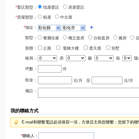
*
委託類型：
找屋委託
房屋委託
*
房屋類型：
租屋
中古屋
*
地址：
類型：
整層住家
獨立套房
分租套房
雅房
店
形態：
公寓
電梯大樓
透天厝
別墅
格局：
房
廳
衛
陽
坪數：
坪
租金：
元/月
至
元/月
備註：
我的聯絡方式
E-mail和聯繫電話必須填寫一項，方便店主與您聯繫；您留下的
*
聯絡人：