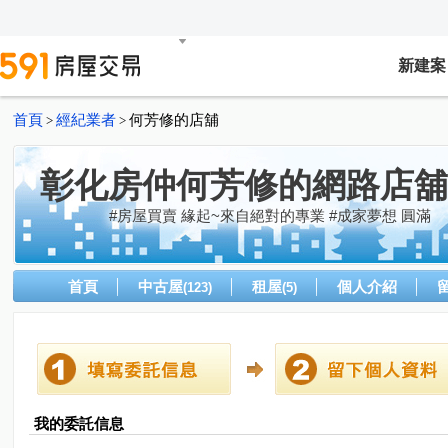
新建案
首頁
經紀業者
何芳修的店舖
>
>
彰化房仲何芳修的網路店舖
#房屋買賣 緣起~來自絕對的專業 #成家夢想 圓滿
首頁
中古屋
租屋
個人介紹
(123)
(5)
我的委託信息