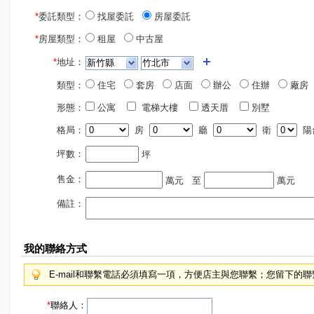
*
委託類型：
找屋委託
房屋委託
*
房屋類型：
租屋
中古屋
*
地址：
類型：
住宅
套房
店面
辦公
住辦
廠房
形態：
公寓
電梯大樓
透天厝
別墅
格局：
房
廳
衛
陽
坪數：
坪
售金：
萬元
至
萬元
備註：
我的聯絡方式
E-mail和聯繫電話必須填寫一項，方便店主與您聯繫；您留下的
*
聯絡人：