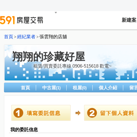
新建案
首頁
經紀業者
張雲翔的店舖
>
>
翔翔的珍藏好屋
租賃/買賣委託專線 0906-515618 歡電~
首頁
中古屋
租屋
個人介紹
留
(1)
(0)
我的委託信息