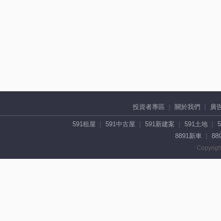
投資者專區
關於我們
廣
591租屋
591中古屋
591新建案
591土地
8891新車
88
Copyrigh