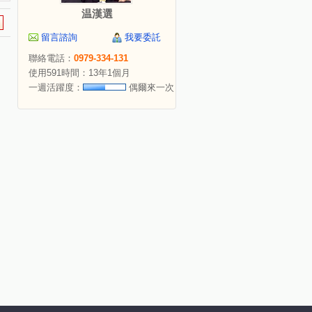
温漢選
留言諮詢
我要委託
聯絡電話：
0979-334-131
使用591時間：13年1個月
一週活躍度：
偶爾來一次