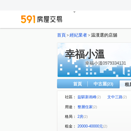
首頁
經紀業者
温漢選的店舖
>
>
幸福小溫
幸福小溫0979334131
首頁
中古屋
(23)
租
社區：
益騏新画峰
文中三路
(2)
(2)
用途：
整層住家
(2)
格局：
2房
(2)
租金：
20000-40000元
(2)