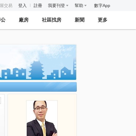
房屋交易
登入
註冊
我要刊登
幫助
數字App
辦公
廠房
社區找房
新聞
更多