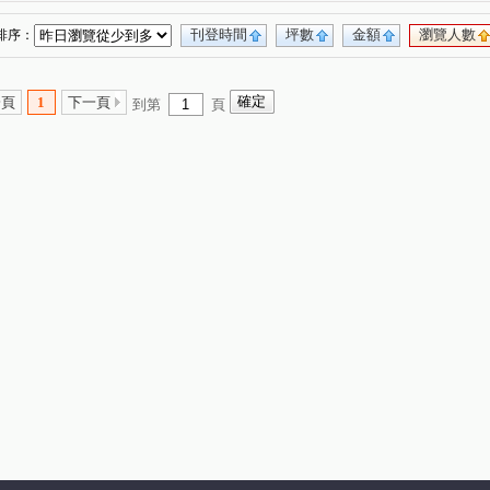
刊登時間
坪數
金額
瀏覽人數
排序：
一頁
1
下一頁
到第
頁