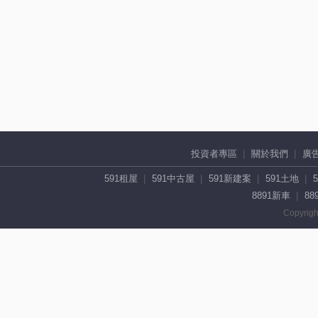
投資者專區
關於我們
廣
591租屋
591中古屋
591新建案
591土地
8891新車
88
Copyrigh