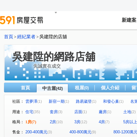
新建案
首頁
經紀業者
吳建陞的店舖
>
>
吳建陞的網路店舖
先誠實在成交
首頁
租屋
個人介紹
留
中古屋
(0)
(42)
社區：
雲夢澤
新宿一期
路易崴登
和發心巢
名
(1)
(1)
(1)
(1)
建國學苑
新潤幸福莊園
夢公園
愛上杜拜
(1)
(1)
(1)
(1)
用途：
住宅
套房
店面
廠房
土地
(35)
(3)
(1)
(1)
(2)
麗緻凱薩
宜誠馥悅
天麒宏竹
金時代
龍
(1)
(1)
(1)
(1)
格局：
1房
(7)
2房
3房
4房
5房以
(10)
(12)
(7)
小富翁大學城
樂購市
歐悅NO.7
臻愛加州
(1)
(1)
(1)
(1)
天河大樓
鴻築新巴黎
新捷市
陸光五村EFG區
(1)
(1)
(1)
(
售金：
200-400萬元
400-800萬元
800-1200萬
(3)
(9)