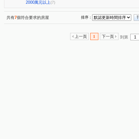
昭揚天賦
銘傳學苑
興中街
永平路
大業
(1)
(1)
(1)
(1)
2000萬元以上
(7)
環北路
龍和二街
龍城新村
成章二街
成
(1)
(1)
(1)
(1)
鳳吉一街
國信街
長春五路
領航南路二段
(1)
(1)
(1)
(1)
共有
7
個符合要求的房屋
排序：
永安路
華隆街
賦梅路
民享街
學十一街
(1)
(1)
(1)
(1)
(
民族路
元化路
龍岡路三段
和平路
大智
(1)
(1)
(1)
(1)
上一頁
1
下一頁
到第
正義路
民光東路
復興路
三民路一段
市
(1)
(1)
(1)
(1)
大興路
龍城一街
陸光一街
榮安一街
富
(1)
(1)
(1)
(1)
明德路
(1)