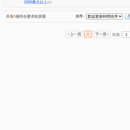
桃鶯路
大有路
和平路
中埔二街
同德二
(1)
(1)
(1)
(1)
2000萬元以上
(8)
春日路
大連二街
五福一路
大興西路二段
(1)
(1)
(1)
(1)
中正路
永安路
五福一街
中山東路二段
(1)
(1)
(1)
(1)
共有
1
個符合要求的房屋
排序：
上一頁
1
下一頁
到第