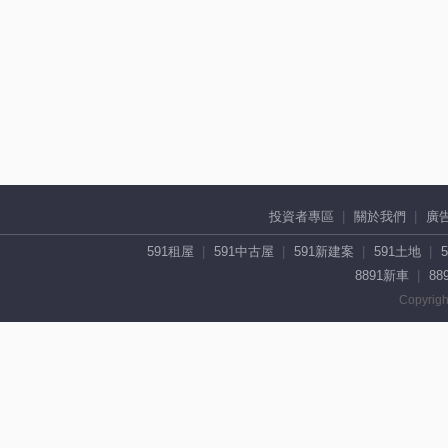
投資者專區
關於我們
廣
591租屋
591中古屋
591新建案
591土地
8891新車
88
Copyrigh