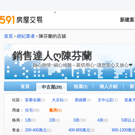
新建案
首頁
經紀業者
陳芬蘭的店舖
>
>
銷售達人ღ陳芬蘭
熱心熱情~細心傾聽～親切用心~讓您安心又放心❤
首頁
租屋
個人介紹
留
中古屋
(3)
(28)
社區：
富榮名園
大京站
易德聚
文中山莊
富豪
(1)
(1)
(1)
(1)
竹城新宿
巴黎站前套房
富萊悅
台北公園都市
(1)
(2)
(1)
(
用途：
住宅
廠房
(1)
(26)
諾貝爾
麗寶紐約
大塊文章
梵谷星空
天
(1)
(1)
(1)
(1)
格局：
1房
2房
3房
4房
5房以
(2)
(4)
(10)
(8)
21世紀大廈
麗思卡登
中國江山
寶慶路
(1)
(1)
(1)
(1)
文新街
愛三街
大同路
正光二街
正康三
(1)
(1)
(1)
(1)
售金：
200-400萬元
400-800萬元
800-1200萬
(1)
(3)