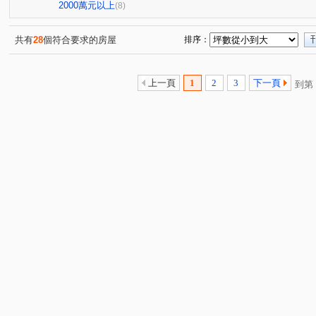
桃鶯路
大有路
和平路
中埔二街
同德二
(1)
(1)
(1)
(1)
2000萬元以上
(8)
春日路
大連二街
五福一路
大興西路二段
(1)
(1)
(1)
(1)
中正路
永安路
五福一街
中山東路二段
(1)
(1)
(1)
(1)
共有
28
個符合要求的房屋
排序：
上一頁
1
2
3
下一頁
到第