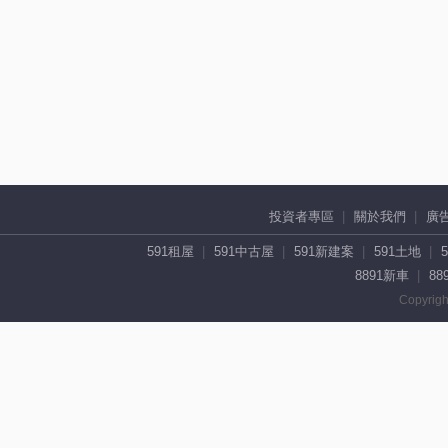
投資者專區
關於我們
廣
591租屋
591中古屋
591新建案
591土地
8891新車
88
Copyrigh