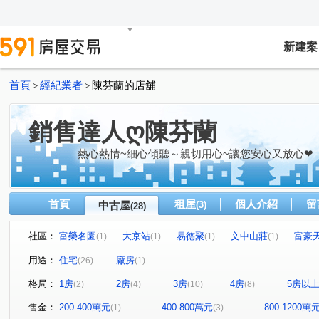
新建案
首頁
經紀業者
陳芬蘭的店舖
>
>
銷售達人ღ陳芬蘭
熱心熱情~細心傾聽～親切用心~讓您安心又放心❤
首頁
租屋
個人介紹
留
中古屋
(3)
(28)
社區：
富榮名園
大京站
易德聚
文中山莊
富豪
(1)
(1)
(1)
(1)
竹城新宿
巴黎站前套房
富萊悅
台北公園都市
(1)
(2)
(1)
(
用途：
住宅
廠房
(26)
(1)
諾貝爾
麗寶紐約
大塊文章
梵谷星空
天
(1)
(1)
(1)
(1)
格局：
1房
2房
3房
4房
5房以
(2)
(4)
(10)
(8)
21世紀大廈
麗思卡登
中國江山
寶慶路
(1)
(1)
(1)
(1)
文新街
愛三街
大同路
正光二街
正康三
(1)
(1)
(1)
(1)
售金：
200-400萬元
400-800萬元
800-1200萬
(1)
(3)