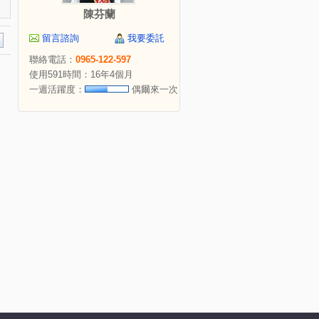
陳芬蘭
留言諮詢
我要委託
聯絡電話：
0965-122-597
使用591時間：16年4個月
一週活躍度：
偶爾來一次