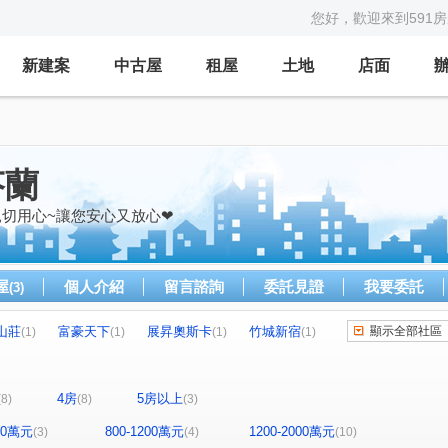
您好，歡迎來到591
新建案
中古屋
租屋
土地
店面
芬蘭
親切用心~讓您安心又放心❤
屋
個人介紹
留言諮詢
委託見證
我要委託
(3)
山莊
富豪天下
展昇奧斯卡
竹城新宿
顯示全部社區
(1)
(1)
(1)
(1)
台北公園都市
陸昇威登Ⅱ
諾貝爾
(1)
(1)
(1)
梵谷星空
天悅
紐約大時代
(1)
(1)
(1)
4房
5房以上
(8)
(8)
(3)
中國江山
中華路
鎮江街
文新街
(1)
(3)
(1)
(1)
二街
大業路一段
桃鶯路
大有路
(1)
(1)
(1)
(1)
800萬元
800-1200萬元
1200-2000萬元
(3)
(4)
(10)