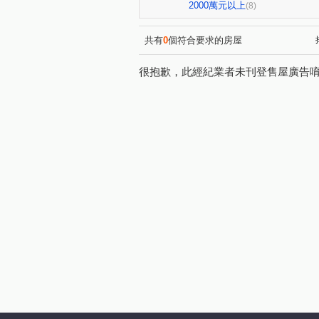
和平路
中埔二街
同
(1)
(1)
2000萬元以上
(8)
五福一路
大興西路二段
(1)
(1)
五福一街
中山東路二段
(1)
(1)
共有
0
個符合要求的房屋
很抱歉，此經紀業者未刊登售屋廣告