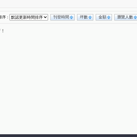
德二街
介壽路
春日路
大連二街
(1)
(1)
(1)
(1)
中寧街
寶山街
中正路
永安路
(1)
(1)
(1)
(1)
明德街
(1)
刊登時間
坪數
金額
瀏覽人數
排序：
唷！