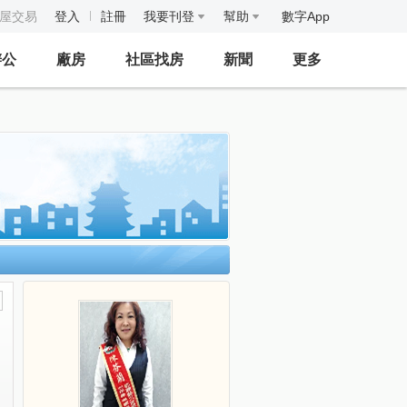
房屋交易
登入
註冊
我要刊登
幫助
數字App
辦公
廠房
社區找房
新聞
更多