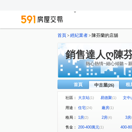
首頁
經紀業者
陳芬蘭的店舖
>
>
銷售達人ღ陳
熱心熱情~細心傾聽～
首頁
租
中古屋
(26)
社區：
大京站
易德聚
文中
(1)
(1)
巴黎站前套房
富萊悅
(2)
(1)
用途：
住宅
廠房
(24)
(1)
麗寶紐約
大塊文章
(1)
(1)
格局：
1房
2房
3房
(2)
(4)
21世紀大廈
麗思卡登
(1)
(1)
愛三街
大同路
正光
(1)
(1)
售金：
200-400萬元
400-
(1)