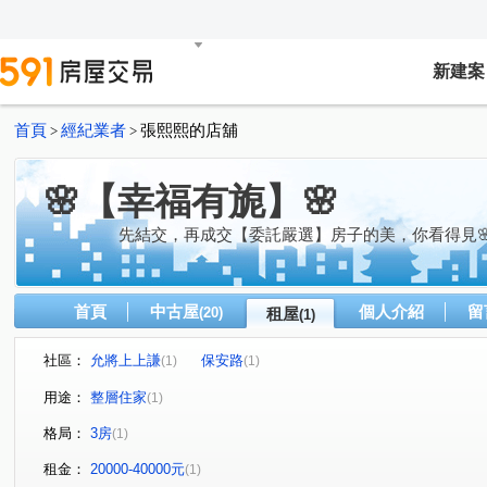
新建案
首頁
經紀業者
張熙熙的店舖
>
>
🌸【幸福有旎】🌸
先結交，再成交【委託嚴選】房子的美，你看得見
首頁
中古屋
個人介紹
留
(20)
租屋
(1)
社區：
允將上上謙
保安路
(1)
(1)
用途：
整層住家
(1)
格局：
3房
(1)
租金：
20000-40000元
(1)