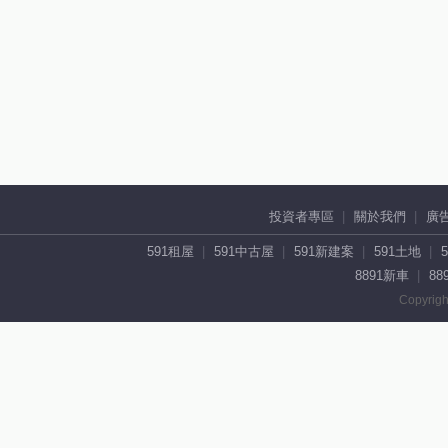
投資者專區
關於我們
廣
591租屋
591中古屋
591新建案
591土地
8891新車
88
Copyrigh