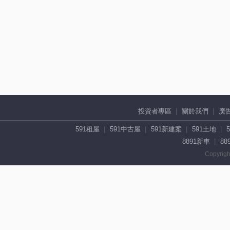
投資者專區
關於我們
廣
591租屋
591中古屋
591新建案
591土地
8891新車
88
Copyrigh