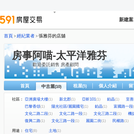
新建案
首頁
經紀業者
張雅芬的店舖
>
>
房事阿喵-太平洋雅芬
歡迎委託銷售 房產顧問
首頁
租屋
個人介紹
留
中古屋
(5)
(10)
社區：
亞洲廣場大樓
新北郡
亞昕101
鉑晶
至善
(1)
(1)
(1)
(1)
巴黎香頌
陽光社區/麗園國宅
鉑晶
富國路一段
(1)
(1)
(1)
文化二路二段
文化二路一段
文化三路二段
機
(1)
(1)
(1)
復興二路
文化三路一段
麗園二街
民權路
(1)
(1)
(1)
(1)
用途：
住宅
土地
(8)
(1)