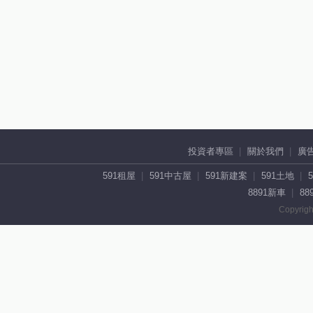
投資者專區
關於我們
廣
591租屋
591中古屋
591新建案
591土地
8891新車
88
Copyrigh