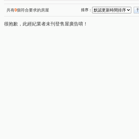
建平十二街
文成一路
府前路一段
仁和路
(2)
(1)
(1)
(1)
永續三街
富農街二段
東橋五路
海安路三段
(1)
(1)
(1)
(1)
共有
0
個符合要求的房屋
排序：
大武街
長榮路五段
中華北路一段
育平路
(1)
(1)
(1)
(1)
很抱歉，此經紀業者未刊登售屋廣告唷！