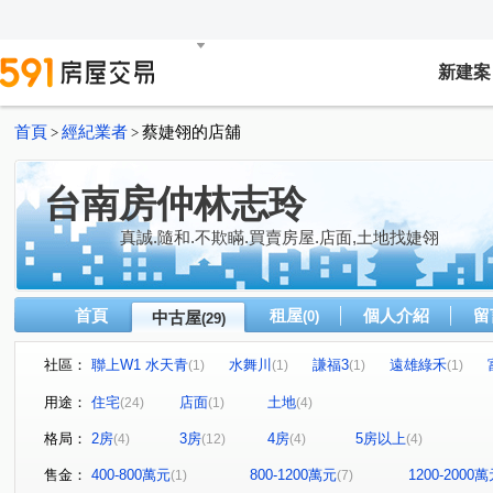
新建案
首頁
經紀業者
蔡婕翎的店舖
>
>
台南房仲林志玲
真誠.隨和.不欺瞞.買賣房屋.店面,土地找婕翎
首頁
租屋
個人介紹
留
中古屋
(0)
(29)
社區：
聯上W1 水天青
水舞川
謙福3
遠雄綠禾
(1)
(1)
(1)
(1)
美夢成真
遠雄北府苑
愛上日東昇
博悦
(1)
(1)
(1)
(1)
用途：
住宅
店面
土地
(24)
(1)
(4)
成大新特區B
綠海都心
國泰文林硯
百慶 成大
(1)
(1)
(1)
格局：
2房
3房
4房
5房以上
(4)
(12)
(4)
(4)
佳鋐郡
地中海
富農街一段
水交社路
樂
(1)
(1)
(2)
(1)
安中路四段
永華一街
永安路
喜樹路
崇
(1)
(1)
(1)
(1)
售金：
400-800萬元
800-1200萬元
1200-2000
(1)
(7)