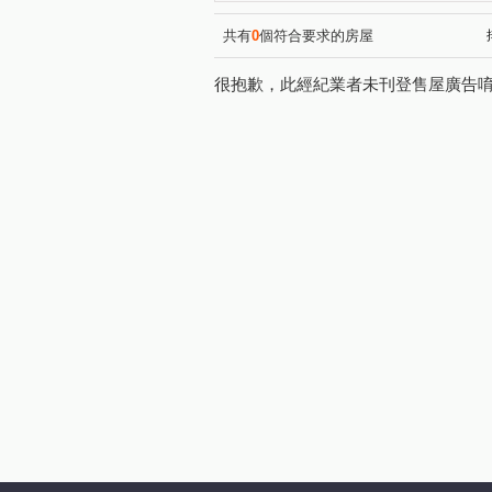
新生街
環河西路一段
(1)
(1)
中正路
興南路二段
(1)
(1)
共有
0
個符合要求的房屋
很抱歉，此經紀業者未刊登售屋廣告