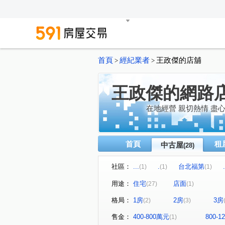
首頁
經紀業者
王政傑的店舖
>
>
王政傑的網路
在地經營 親切熱情 盡
首頁
租
中古屋
(28)
社區：
...
.
台北福第
.
(1)
(1)
(1)
菁山雅築
秀山麗景
(1)
(1)
用途：
住宅
店面
(27)
(1)
.
捷運森林
.
(1)
(1)
(1)
格局：
1房
2房
3房
(2)
(3)
秀朗路三段
中正路
(1)
(1)
圓通路
景平路
保福
(2)
(2)
售金：
400-800萬元
800-
(1)