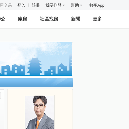
房屋交易
登入
註冊
我要刊登
幫助
數字App
辦公
廠房
社區找房
新聞
更多