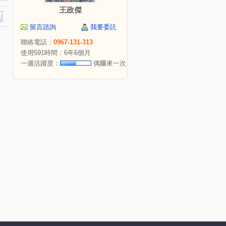
王政傑
留言諮詢
我要委託
聯絡電話：
0967-131-313
使用591時間：6年6個月
一週活躍度：
偶爾來一次