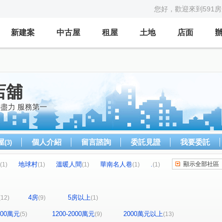
您好，歡迎來到591
新建案
中古屋
租屋
土地
店面
店舖
心盡力 服務第一
屋
個人介紹
留言諮詢
委託見證
我要委託
(3)
地球村
溫暖人間
華南名人巷
.
顯示全部社區
(1)
(1)
(1)
(1)
(1)
樺福水悅
.
童話特區
寶座夏威夷
(1)
(1)
(1)
(1)
宏璽新世界
.
永安大樓
中和路
(1)
(1)
(1)
(1)
4房
5房以上
(12)
(9)
(1)
民權路
華福街
景新街
明德路一段
(1)
(1)
(1)
(1)
路一段
長江路一段
菁山路
自強路
(1)
(1)
(1)
(1)
1200萬元
1200-2000萬元
2000萬元以上
(5)
(9)
(13)