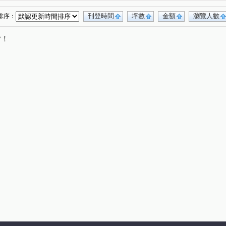
民利街
民生路
連城路
福和路
(2)
(1)
(1)
(2)
自由路
民光街
中山路三段
(1)
(1)
(1)
刊登時間
坪數
金額
瀏覽人數
排序：
唷！