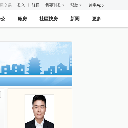
房屋交易
登入
註冊
我要刊登
幫助
數字App
辦公
廠房
社區找房
新聞
更多