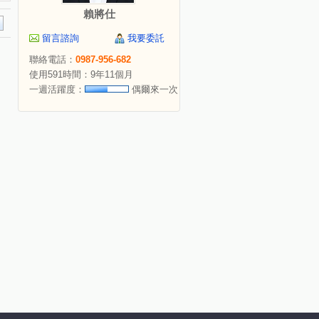
賴將仕
留言諮詢
我要委託
聯絡電話：
0987-956-682
使用591時間：9年11個月
一週活躍度：
偶爾來一次