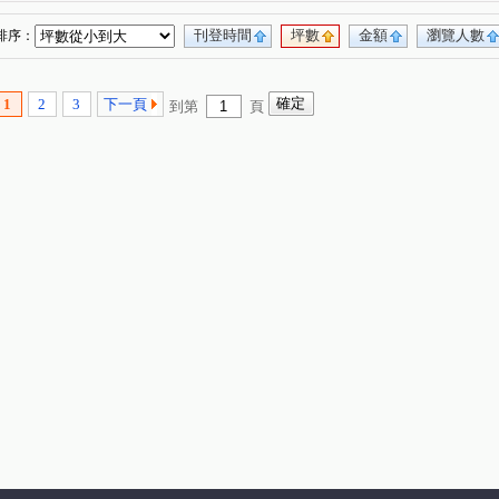
州路
緯六路
復興三路
長明街
(1)
(1)
(1)
(1)
莊一路
南屏路
重化街
文信路
(1)
(1)
(1)
(2)
刊登時間
坪數
金額
瀏覽人數
排序：
立一路
(1)
1
2
3
下一頁
到第
頁