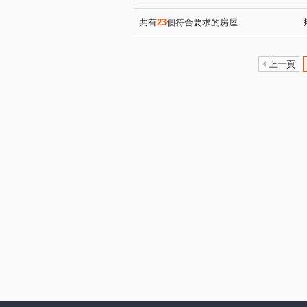
明誠四路
富民路
潮
(1)
(1)
中東街
京吉三路
新
(1)
(1)
共有
23
個符合要求的房屋
九如四路
常興街
自
(1)
(1)
上一頁