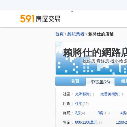
首頁
經紀業者
賴將仕的店舖
>
>
賴將仕的網路
找好房 看好房 找小賴
首頁
租
中古屋
(23)
社區：
光洲耘海
太普美術海
(1)
(1)
龍騰
東泰特快
合群
(1)
(1)
用途：
住宅
(22)
聯上居謙
三發·首席大院
(1)
(1
格局：
2房
3房
4房
(4)
(13)
聯上真品大廈
美術川大樓
(2)
崇實路
長春一街
旺
(1)
(1)
售金：
800-1200萬元
1200
(3)