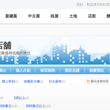
您好，歡迎來到591
新建案
中古屋
租屋
土地
店面
店舖
 您最值得信賴的將仕
屋
個人介紹
留言諮詢
委託見證
我要委託
(0)
聯上草玥
加樂富大樓
日大曇奇
顯示全部社區
(1)
(1)
(1)
新城仁區
欣灣時代
龍年天下大樓
(1)
(1)
(1)
長谷2000
堅山大世紀大廈
上東區大樓
)
(1)
(1)
(1)
5房以上
(4)
(2)
三發景榮
祥城祥城
海景街
(1)
(1)
(1)
(1)
盛街
青海路
順昌街
嘉慶街
(1)
(1)
(1)
(1)
-2000萬元
2000萬元以上
(10)
(10)