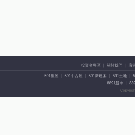
投資者專區
關於我們
廣
591租屋
591中古屋
591新建案
591土地
8891新車
88
Copyrigh