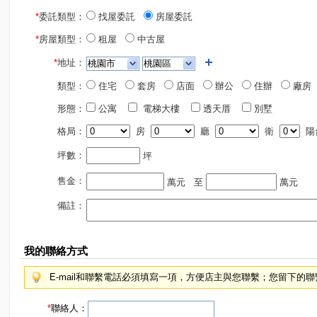
*
委託類型：
找屋委託
房屋委託
*
房屋類型：
租屋
中古屋
*
地址：
類型：
住宅
套房
店面
辦公
住辦
廠房
形態：
公寓
電梯大樓
透天厝
別墅
格局：
房
廳
衛
陽
坪數：
坪
售金：
萬元
至
萬元
備註：
我的聯絡方式
E-mail和聯繫電話必須填寫一項，方便店主與您聯繫；您留下的
*
聯絡人：