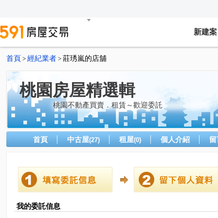
新建案
首頁
經紀業者
莊琇嵐的店舖
>
>
桃園房屋精選輯
桃園不動產買賣．租賃～歡迎委託
首頁
中古屋
租屋
個人介紹
留
(27)
(0)
我的委託信息