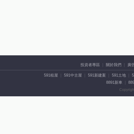
投資者專區
關於我們
廣
591租屋
591中古屋
591新建案
591土地
8891新車
88
Copyrigh