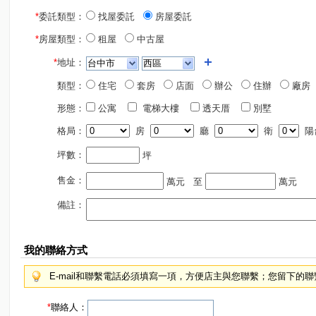
*
委託類型：
找屋委託
房屋委託
*
房屋類型：
租屋
中古屋
*
地址：
類型：
住宅
套房
店面
辦公
住辦
廠房
形態：
公寓
電梯大樓
透天厝
別墅
格局：
房
廳
衛
陽
坪數：
坪
售金：
萬元
至
萬元
備註：
我的聯絡方式
E-mail和聯繫電話必須填寫一項，方便店主與您聯繫；您留下的
*
聯絡人：