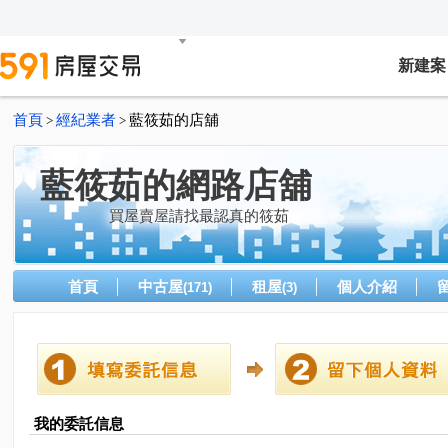
新建案
首頁
經紀業者
藍筱茹的店舖
>
>
藍筱茹的網路店舖
買屋賣屋請找最認真的筱茹
首頁
中古屋
租屋
個人介紹
(171)
(3)
我的委託信息