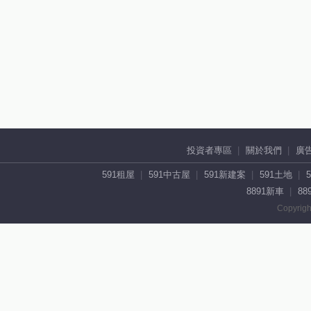
投資者專區
關於我們
廣
591租屋
591中古屋
591新建案
591土地
8891新車
88
Copyrigh