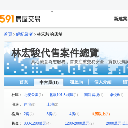
新建案
首頁
經紀業者
林宏駿的店舖
>
>
林宏駿代售案件總覽
真心誠意為您服務，首要注重交易安全，貸款稅費
首頁
租屋
個人介紹
留
中古屋
(0)
(11)
社區：
北安公園
北歐101大樓區
南科富境
卓悅6
(1)
(1)
(1)
(1)
長榮新城
北安路二段
德崙路
民生路二段
(1)
(1)
(1)
(1)
用途：
住宅
土地
(9)
(2)
海中街
建平十二街
永華路
長榮路五段
(1)
(1)
(1)
(1)
格局：
2房
3房
4房
5房以上
(3)
(2)
(3)
(1)
售金：
800-1200萬元
1200-2000萬元
2000萬元以
(4)
(2)