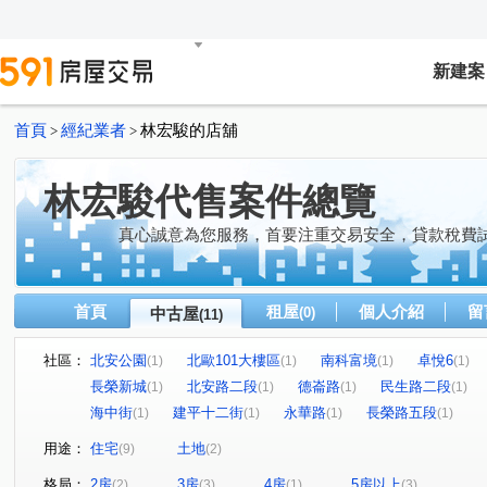
新建案
首頁
經紀業者
林宏駿的店舖
>
>
林宏駿代售案件總覽
真心誠意為您服務，首要注重交易安全，貸款稅費
首頁
租屋
個人介紹
留
中古屋
(0)
(11)
社區：
北安公園
北歐101大樓區
南科富境
卓悅6
(1)
(1)
(1)
(1)
長榮新城
北安路二段
德崙路
民生路二段
(1)
(1)
(1)
(1)
海中街
建平十二街
永華路
長榮路五段
(1)
(1)
(1)
(1)
用途：
住宅
土地
(9)
(2)
格局：
2房
3房
4房
5房以上
(2)
(3)
(1)
(3)