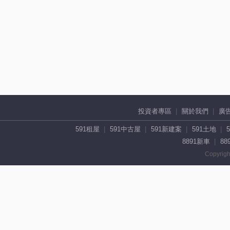
投資者專區
關於我們
廣
591租屋
591中古屋
591新建案
591土地
8891新車
88
Copyrigh