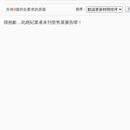
共有
0
個符合要求的房屋
排序：
很抱歉，此經紀業者未刊登售屋廣告唷！