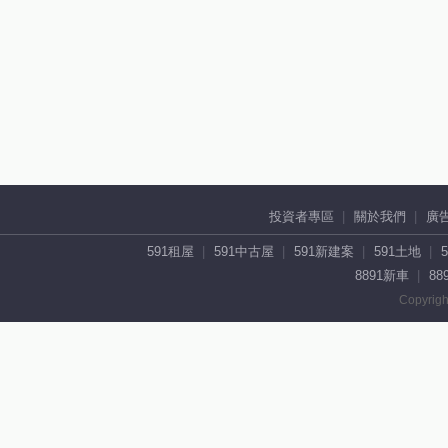
投資者專區
關於我們
廣
591租屋
591中古屋
591新建案
591土地
8891新車
88
Copyrigh