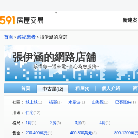
新建案
首頁
經紀業者
張伊涵的店舖
>
>
張伊涵的網路店舖
珍惜每一通來電~全心為您服務~
首頁
租屋
個人介紹
留
中古屋
(4)
(12)
社區：
城上城
橘郡
水曼波
山海觀
巴賽隆納
(1)
(1)
(1)
(1)
(1)
龍騰大地
願景天下
第一特獎
麥金路
中
(1)
(1)
(1)
(2)
用途：
住宅
(12)
西定路
新豐街
明燈路三段
安一路
復興
(1)
(1)
(1)
(1)
格局：
1房
2房
3房
4房
(1)
(3)
(7)
(1)
樂利二街
深溪路
(1)
(1)
售金：
200-400萬元
400-800萬元
800-1200萬
(1)
(3)