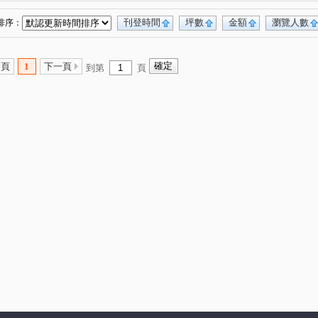
刊登時間
坪數
金額
瀏覽人數
排序：
一頁
1
下一頁
到第
頁