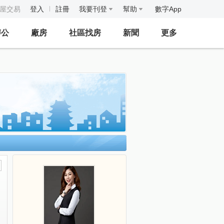
房屋交易
登入
註冊
我要刊登
幫助
數字App
辦公
廠房
社區找房
新聞
更多