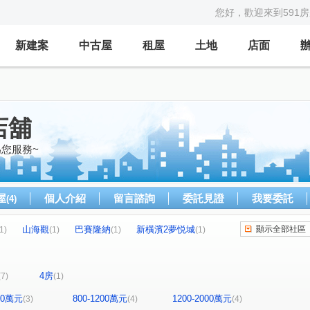
您好，歡迎來到591
新建案
中古屋
租屋
土地
店面
店舖
您服務~
屋
個人介紹
留言諮詢
委託見證
我要委託
(4)
山海觀
巴賽隆納
新橫濱2夢悦城
顯示全部社區
1)
(1)
(1)
(1)
第一特獎
麥金路
中山路
觀海街
(1)
(2)
(1)
(1)
路三段
安一路
復興路
樂利三街
(1)
(1)
(1)
(1)
4房
(7)
(1)
800萬元
800-1200萬元
1200-2000萬元
(3)
(4)
(4)