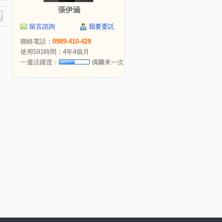
張伊涵
留言諮詢
我要委託
聯絡電話：
0989-410-428
使用591時間：4年4個月
一週活躍度：
偶爾來一次