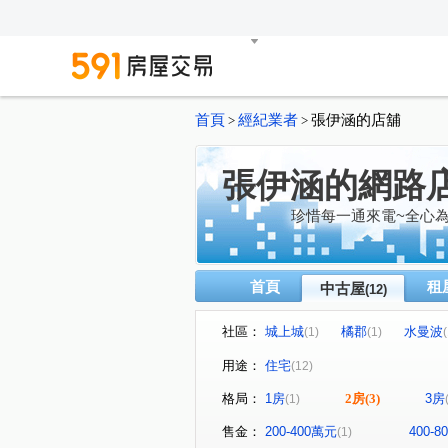
首頁
經紀業者
張伊涵的店舖
>
>
張伊涵的網路
珍惜每一通來電~全心為
首頁
租
中古屋
(12)
社區：
城上城
橘郡
水曼波
(1)
(1)
(
龍騰大地
願景天下
(1)
(1)
用途：
住宅
(12)
西定路
新豐街
明燈
(1)
(1)
格局：
1房
2房
(3)
3房
(1)
樂利二街
深溪路
(1)
(1)
售金：
200-400萬元
400-
(1)