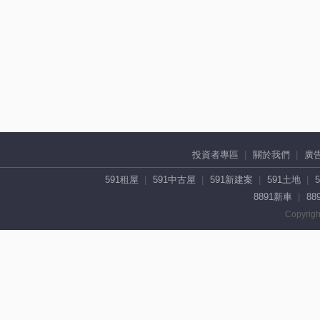
投資者專區
關於我們
廣
591租屋
591中古屋
591新建案
591土地
8891新車
88
Copyrigh