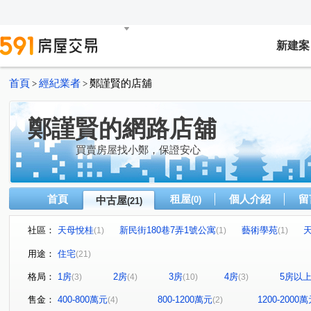
新建案
首頁
經紀業者
鄭謹賢的店舖
>
>
鄭謹賢的網路店舖
買賣房屋找小鄭，保證安心
首頁
租屋
個人介紹
留
中古屋
(0)
(21)
社區：
天母悅桂
新民街180巷7弄1號公寓
藝術學苑
(1)
(1)
(1)
有德花園新城
"大杰士林閤"
天璽
力方飛
(1)
(1)
(1)
(1)
用途：
住宅
(21)
春天悅灣
水景匯
"28年低總價公寓"
復旦路17
(1)
(1)
(1)
格局：
1房
2房
3房
4房
5房以
(3)
(4)
(10)
(3)
"石牌公寓二樓"
仁愛旭
富升關渡
中山北路七
(1)
(1)
(1)
自立路
忠誠路一段
尊賢街
中央北路四段
(2)
(1)
(1)
(1)
售金：
400-800萬元
800-1200萬元
1200-2000
(4)
(2)