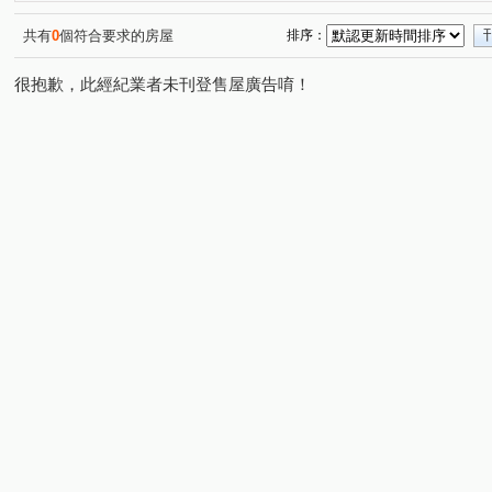
承德路七段
淡金路
民族路
民權路
民義
(1)
(1)
(1)
(1)
福國路
美德街
知行路
立農街一段
紹興
(1)
(1)
(1)
(1)
共有
0
個符合要求的房屋
排序：
很抱歉，此經紀業者未刊登售屋廣告唷！