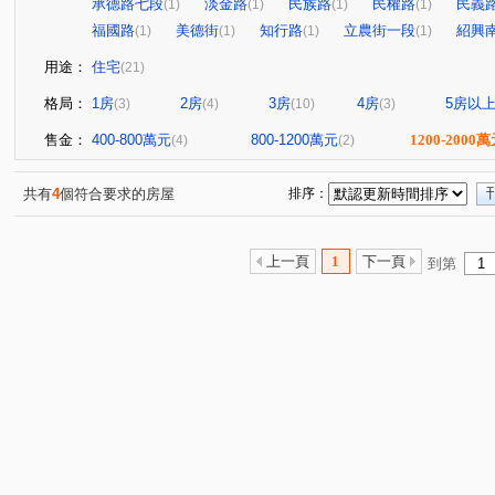
承德路七段
淡金路
民族路
民權路
民義
(1)
(1)
(1)
(1)
福國路
美德街
知行路
立農街一段
紹興
(1)
(1)
(1)
(1)
用途：
住宅
(21)
格局：
1房
2房
3房
4房
5房以
(3)
(4)
(10)
(3)
售金：
400-800萬元
800-1200萬元
1200-2000
(4)
(2)
共有
4
個符合要求的房屋
排序：
上一頁
1
下一頁
到第