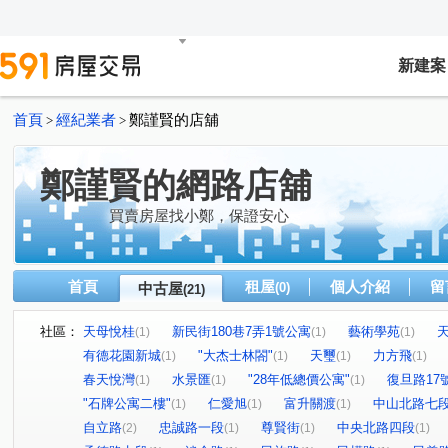
新建案
首頁
經紀業者
鄭謹賢的店舖
>
>
鄭謹賢的網路店舖
買賣房屋找小鄭，保證安心
首頁
租屋
個人介紹
留
中古屋
(0)
(21)
社區：
天母悅桂
新民街180巷7弄1號公寓
藝術學苑
(1)
(1)
(1)
有德花園新城
"大杰士林閤"
天璽
力方飛
(1)
(1)
(1)
(1)
春天悅灣
水景匯
"28年低總價公寓"
復旦路17
(1)
(1)
(1)
"石牌公寓二樓"
仁愛旭
富升關渡
中山北路七
(1)
(1)
(1)
自立路
忠誠路一段
尊賢街
中央北路四段
(2)
(1)
(1)
(1)