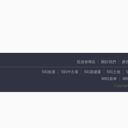
投資者專區
關於我們
廣
591租屋
591中古屋
591新建案
591土地
8891新車
88
Copyrigh