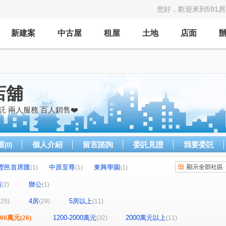
您好，歡迎來到591
新建案
中古屋
租屋
土地
店面
店舖
 兩人服務 百人銷售❤️
屋
個人介紹
留言諮詢
委託見證
我要委託
(0)
豐邑首席匯
中原至尊
東興學園
顯示全部社區
(1)
(1)
(1)
樺龍潮+2
巢世代
樺昇麗池
鴻築囍苑
(1)
(1)
(1)
(1)
面
辦公
(2)
(1)
春虹e吉邦
連都大地三期
高誠首耀
(1)
(1)
(1)
(1)
4房
5房以上
(25)
(29)
(11)
-大樓區
連都大地一期
皇普鉑苑
(1)
(1)
(1)
宏國真愛D區
龍大地
華東映月
(1)
(1)
(1)
1200萬元
(26)
1200-2000萬元
2000萬元以上
(32)
(11)