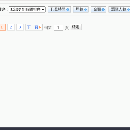
太子天廈
豐田大郡
柏宣VIVA
(1)
(1)
(1)
京品
友文化
台北亞熱帶凱撒區
(1)
(1)
(1)
刊登時間
坪數
金額
瀏覽人數
排序：
大台北國宅
匯東方
和瑞捷星
(1)
(1)
(1)
太子國際村
鼎巨La Vie NO.5(透天)
(1)
(1)
1
2
3
下一頁
到第
頁
百老匯宮庭大樓
青之上河
萬寶龍花園別莊
(1)
(1)
(1)
遇明
美麗歐洲
白馬豪景二期
(1)
(1)
(1)
(1)
二期
福安一街
吉利二街
中豐路
(1)
(1)
(1)
(1)
一段
金山三街
中央街
頂好街
(1)
(1)
(1)
(1)
龍德路
大有路
龍壽街
高鐵南路五段
(1)
(1)
(1)
(1)
延平路二段
新光路三段
大同路
(1)
(1)
(1)
華美一路
永福路
豐田一路
(1)
(1)
(1)
新中北路
榮安十五街
四維二路
(1)
(1)
(1)
功路
廣豐路
國豐六街
龍南路
(1)
(1)
(1)
(1)
廣泰路
普光三街
仁忠街
(1)
(1)
(1)
吉利六街
湧光路
文中路一段
(1)
(2)
(1)
二路
裕成南路
永泰路
拔子林二路
(1)
(1)
(1)
(1)
一街
南園二路
幼獅路二段
(1)
(1)
(1)
中正三路
日星街
大仁街
龍慈路
(1)
(1)
(1)
(1)
大昌路
九和一街
文發路
建安街
(1)
(2)
(1)
(1)