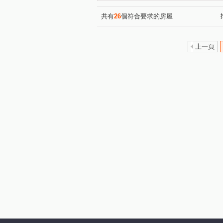
鵬程首捷
陸江誠邑
(1)
(1)
龍壽庭園
高陞
東方
(1)
(1)
共有
26
個符合要求的房屋
宸宜進寶
喬崴BNB
(1)
(1)
元邦華府A區
遠雄龍岡
(1)
(1)
上一頁
鼎藏帝景
翊業彩虹
(1)
(1)
海華國際會館
悅佳．川青
(1)
湯城世紀大樓區
鼎藏璞麗
(1)
中豐路南勢二段
中山東路
(1)
瑞梅街
青峰路一段
(1)
(1)
楊湖路一段
開封街
(1)
(1)
中原路二段
南平路二段
(1)
(1)
溪洲三街
環區西路
(2)
(1)
山東路
大勇三街
成
(1)
(1)
青山一街
中正一路
(1)
(1)
中山東路三段
豐田三路
(2)
(1)
中正路
福祥街
文化
(1)
(1)
瑞坪路
龍陵路
正光
(1)
(1)
後興路一段
復興路
(1)
(1)
啟文路二段
中豐路
(1)
(1)