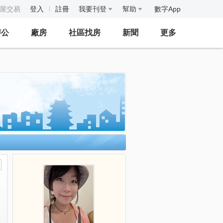
房屋交易
登入
註冊
我要刊登
幫助
數字App
辦公
廠房
社區找房
新聞
更多