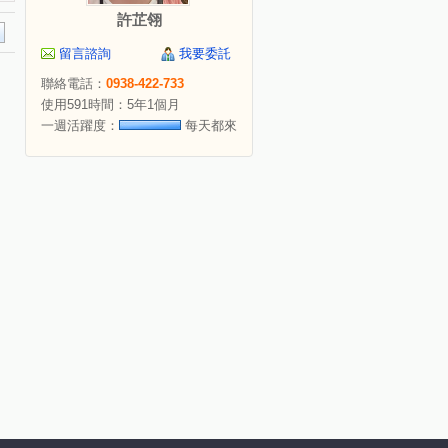
許芷翎
留言諮詢
我要委託
聯絡電話：
0938-422-733
使用591時間：5年1個月
一週活躍度：
每天都來