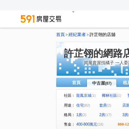
首頁
經紀業者
許芷翎的店舖
>
>
許芷翎的網路
買屋賣屋找橘子 一人委託
首頁
租
中古屋
(87)
社區：
龍鳳京城
椰林社區
(1)
(1)
站前之星
台北東京
(1)
(1)
用途：
住宅
套房
店
(82)
(2)
壯觀大地大樓區
久郡綺寓
(1)
格局：
1房
2房
3房
(2)
(17)
鼎藏富御二期
華登新城峰
(2)
牛津雙星大樓
合雄帝璟
(1)
(1)
售金：
400-800萬元
800-
(18)