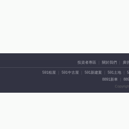
投資者專區
關於我們
廣
591租屋
591中古屋
591新建案
591土地
8891新車
88
Copyrigh