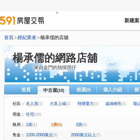
新建案
首頁
經紀業者
楊承儒的店舖
>
>
楊承儒的網路店舖
來自金門的熱情囝仔
首頁
租屋
個人介紹
留
中古屋
(0)
(10)
社區：
名人賞
大直上城
翔譽愛力
遠雄峰邑
瓏
(1)
(1)
(1)
(1)
台北悅桂冠
風範大樓
湖邦貴族
華固華園
(1)
(1)
(1)
(1)
用途：
住宅
(10)
堤頂大道二段
新明路
民權東路六段
園區街
(1)
(1)
(1)
(1)
格局：
1房
2房
(5)
3房
(1)
(4)
大湖山莊街
重陽路
成功路二段
(1)
(1)
(1)
售金：
1200-2000萬元
2000萬元以上
(3)
(7)