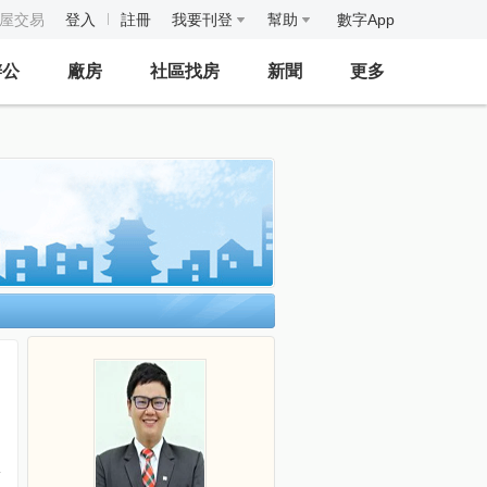
房屋交易
登入
註冊
我要刊登
幫助
數字App
辦公
廠房
社區找房
新聞
更多