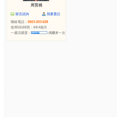
周育楫
留言諮詢
我要委託
聯絡電話：
0923-203-628
使用591時間：4年4個月
一週活躍度：
偶爾來一次