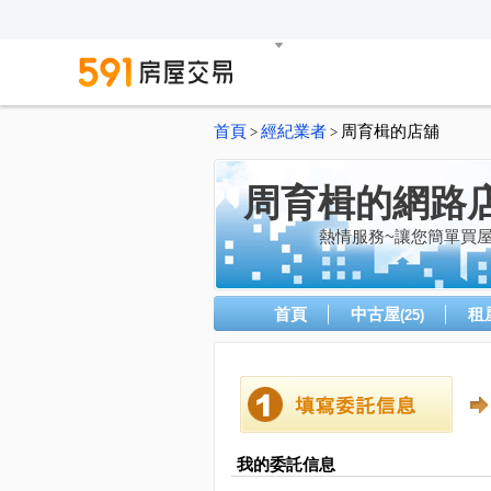
首頁
經紀業者
周育楫的店舖
>
>
周育楫的網路
熱情服務~讓您簡單買
首頁
中古屋
租
(25)
我的委託信息