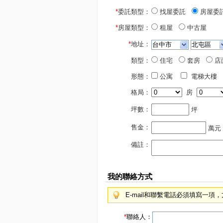
*
委託類型：
找屋委託
房屋委
*
房屋類型：
租屋
中古屋
*
地址：
類型：
住宅
套房
店
形態：
公寓
電梯大樓
格局：
房
坪數：
坪
售金：
萬元
備註：
我的聯絡方式
E-mail和聯繫電話必須填寫一
*
聯絡人：