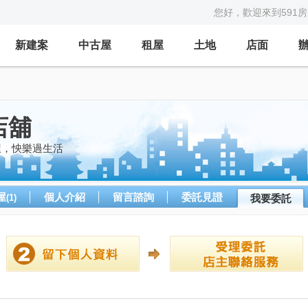
您好，歡迎來到591
新建案
中古屋
租屋
土地
店面
店舖
屋，怏樂過生活
屋
個人介紹
留言諮詢
委託見證
(1)
我要委託