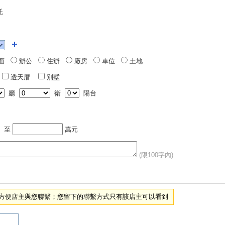
託
面
辦公
住辦
廠房
車位
土地
透天厝
別墅
廳
衛
陽台
至
萬元
(限100字內)
項，方便店主與您聯繫；您留下的聯繫方式只有該店主可以看到