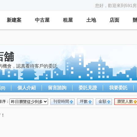
您好，歡迎來到591
新建案
中古屋
租屋
土地
店面
店舖
的機會，認真看待客戶的委託
屋
個人介紹
留言諮詢
委託見證
我要委託
(0)
刊登時間
坪數
金額
瀏覽人數
排序：
唷！