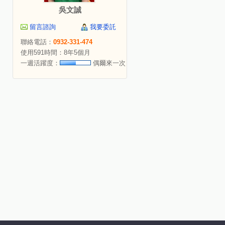
吳文誠
留言諮詢
我要委託
聯絡電話：
0932-331-474
使用591時間：8年5個月
一週活躍度：
偶爾來一次