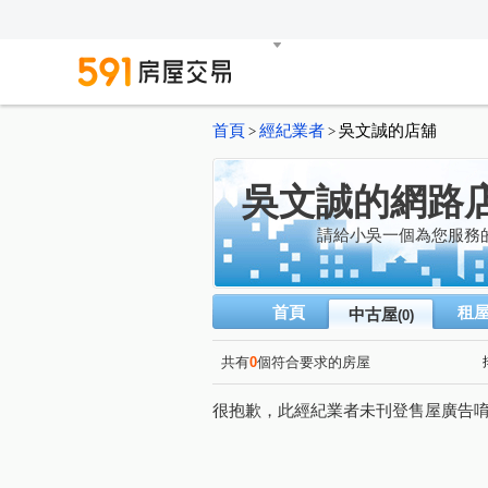
首頁
經紀業者
吳文誠的店舖
>
>
吳文誠的網路
請給小吳一個為您服務
首頁
租
中古屋
(0)
共有
0
個符合要求的房屋
很抱歉，此經紀業者未刊登售屋廣告