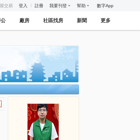
房屋交易
登入
註冊
我要刊登
幫助
數字App
辦公
廠房
社區找房
新聞
更多