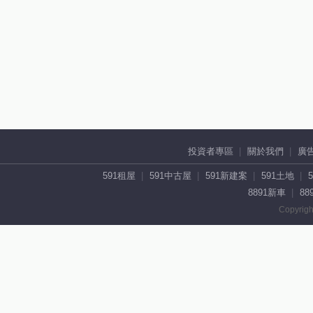
投資者專區
關於我們
廣
591租屋
591中古屋
591新建案
591土地
8891新車
88
Copyrigh