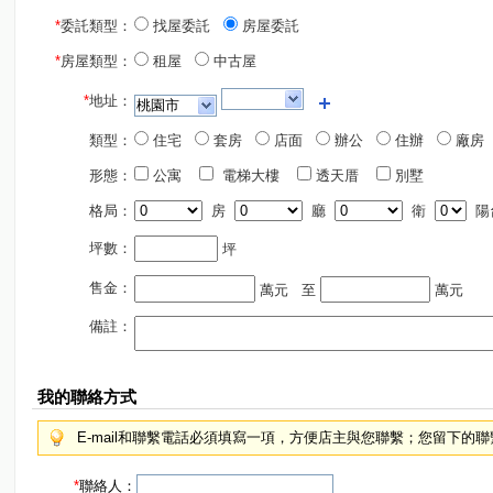
*
委託類型：
找屋委託
房屋委託
*
房屋類型：
租屋
中古屋
*
地址：
類型：
住宅
套房
店面
辦公
住辦
廠房
形態：
公寓
電梯大樓
透天厝
別墅
格局：
房
廳
衛
陽
坪數：
坪
售金：
萬元
至
萬元
備註：
我的聯絡方式
E-mail和聯繫電話必須填寫一項，方便店主與您聯繫；您留下的
*
聯絡人：