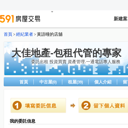
新建案
首頁
經紀業者
黃語曈的店舖
>
>
大佳地產-包租代管的專家
委託出租 投資買賣 資產管理.一通電話專人服務
首頁
中古屋
租屋
個人介紹
留
(0)
(39)
我的委託信息