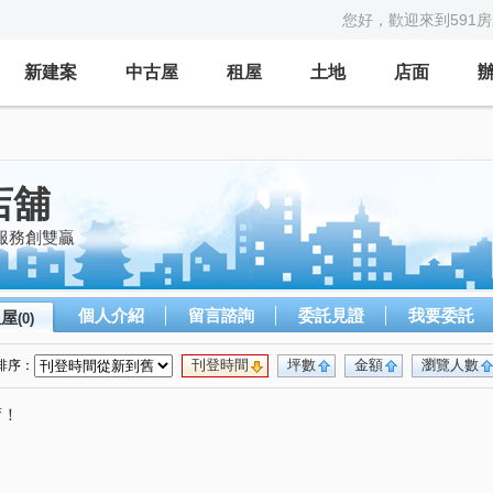
您好，歡迎來到591
新建案
中古屋
租屋
土地
店面
店舖
服務創雙贏
個人介紹
留言諮詢
委託見證
我要委託
租屋
(0)
刊登時間
坪數
金額
瀏覽人數
排序：
唷！