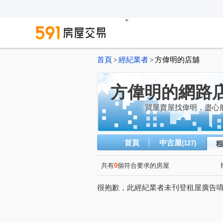
首頁
經紀業者
方偉明的店舖
>
>
方偉明的網路
買屋賣屋找偉明，盡心
首頁
中古屋
(127)
共有
0
個符合要求的房屋
很抱歉，此經紀業者未刊登租屋廣告