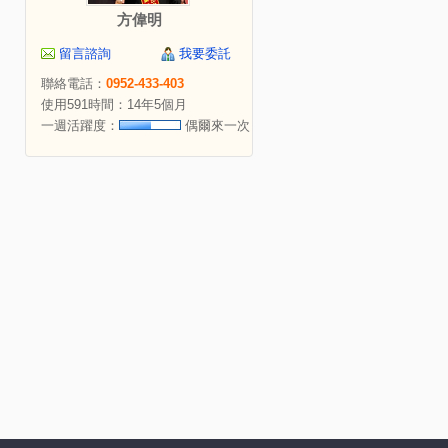
方偉明
留言諮詢
我要委託
聯絡電話：
0952-433-403
使用591時間：14年5個月
一週活躍度：
偶爾來一次