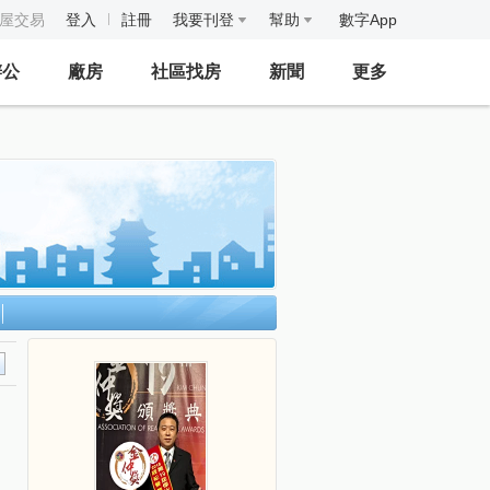
房屋交易
登入
註冊
我要刊登
幫助
數字App
辦公
廠房
社區找房
新聞
更多