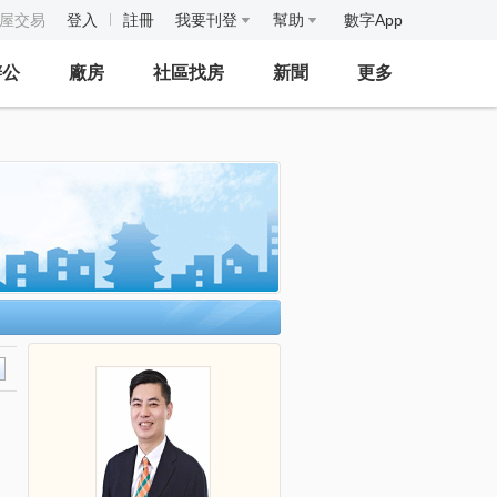
房屋交易
登入
註冊
我要刊登
幫助
數字App
辦公
廠房
社區找房
新聞
更多