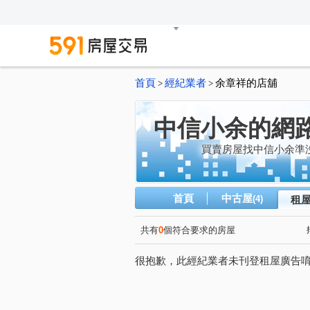
首頁
經紀業者
余章祥的店舖
>
>
中信小余的網
買賣房屋找中信小余準
首頁
中古屋
(4)
租
共有
0
個符合要求的房屋
很抱歉，此經紀業者未刊登租屋廣告