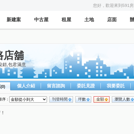
您好，歡迎來到591
新建案
中古屋
租屋
土地
店面
路店舖
沒錯,包君滿意
個人介紹
留言諮詢
委託見證
我要委託
屋
(0)
刊登時間
坪數
金額
瀏覽人數
排序：
唷！