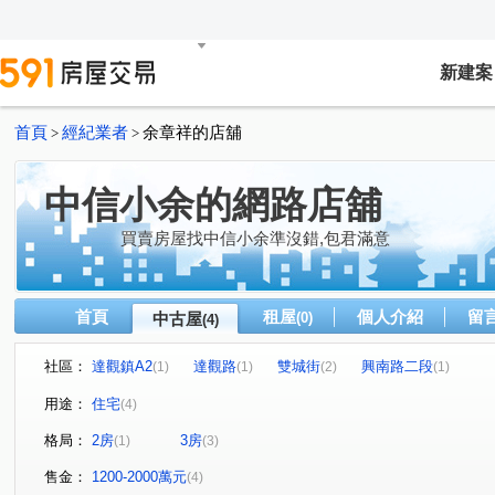
新建案
首頁
經紀業者
余章祥的店舖
>
>
中信小余的網路店舖
買賣房屋找中信小余準沒錯,包君滿意
首頁
租屋
個人介紹
留
中古屋
(0)
(4)
社區：
達觀鎮A2
達觀路
雙城街
興南路二段
(1)
(1)
(2)
(1)
用途：
住宅
(4)
格局：
2房
3房
(1)
(3)
售金：
1200-2000萬元
(4)