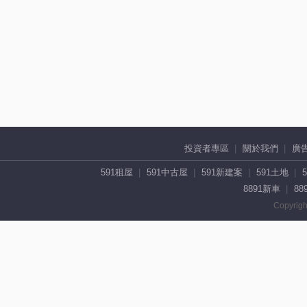
投資者專區
關於我們
廣
591租屋
591中古屋
591新建案
591土地
8891新車
88
Copyrigh