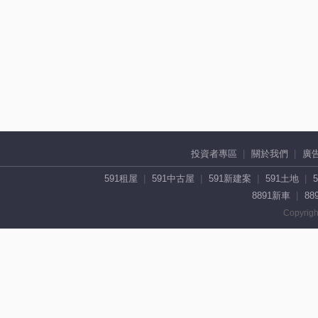
投資者專區
關於我們
廣
591租屋
591中古屋
591新建案
591土地
8891新車
88
Copyrigh