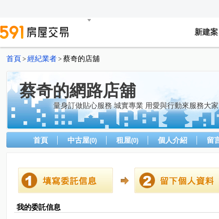
新建案
首頁
經紀業者
蔡奇的店舖
>
>
蔡奇的網路店舖
量身訂做貼心服務 城實專業 用愛與行動來服務大家
首頁
中古屋
租屋
個人介紹
留
(0)
(0)
我的委託信息