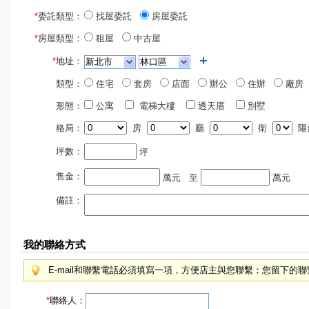
*
委託類型：
找屋委託
房屋委託
*
房屋類型：
租屋
中古屋
*
地址：
類型：
住宅
套房
店面
辦公
住辦
廠房
形態：
公寓
電梯大樓
透天厝
別墅
格局：
房
廳
衛
陽
坪數：
坪
售金：
萬元
至
萬元
備註：
我的聯絡方式
E-mail和聯繫電話必須填寫一項，方便店主與您聯繫；您留下的
*
聯絡人：